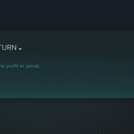
TURN
e profil er privat.