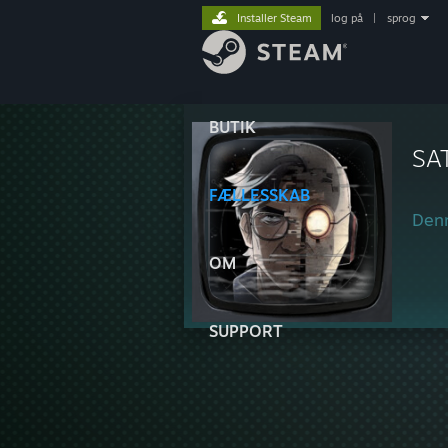
Installer Steam
log på
|
sprog
BUTIK
SA
FÆLLESSKAB
Denn
OM
SUPPORT