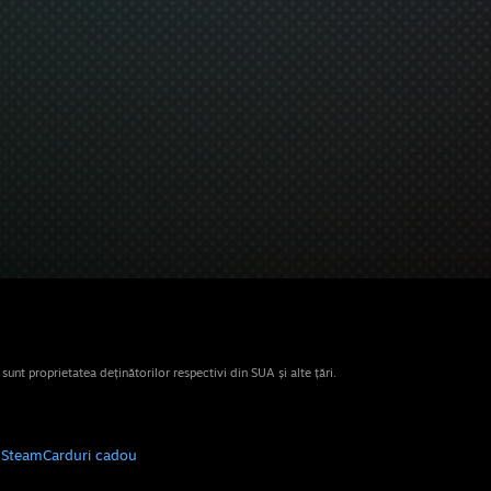
nt proprietatea deținătorilor respectivi din SUA și alte țări.
e Steam
Carduri cadou