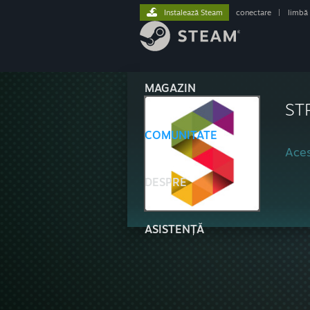
Instalează Steam
conectare
|
limbă
MAGAZIN
ST
COMUNITATE
Aces
DESPRE
ASISTENȚĂ