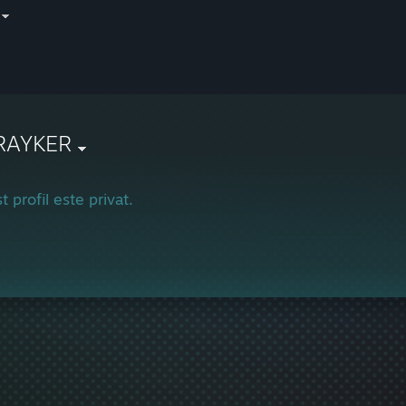
RAYKER
t profil este privat.