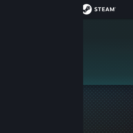
Iniciar sesión
Tienda
ruru123
Comunidad
Acerca de
Este perfil es privado.
Soporte
Cambiar idioma
Descargar Steam Mobile
Ver versión clásica