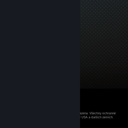
© 2026 Valve Corporation. Všechna práva vyhrazena. Všechny ochranné
známky jsou vlastnictvím příslušných subjektů v USA a dalších zemích.
Všechny ceny jsou uvedeny včetně DPH.