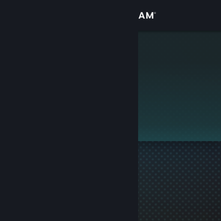
Přihlásit se
Obchod
ruru123
Komunita
Informace
Tento profil je soukromý.
Podpora
Změnit jazyk
Mobilní aplikace služby Steam
Desktopová verze stránky