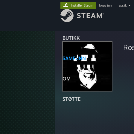
Installer Steam
logg inn
|
språk
BUTIKK
Ro
SAMFUNN
OM
STØTTE