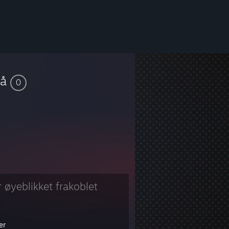
vå
0
r øyeblikket frakoblet
er