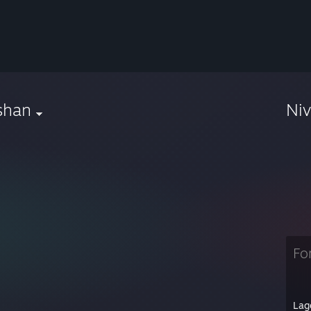
shan
Ni
Fo
Lag