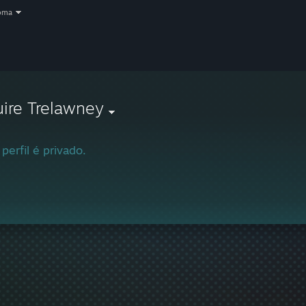
oma
ire Trelawney
 perfil é privado.