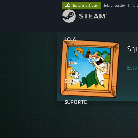
Instalar o Steam
iniciar sessão
|
Idi
LOJA
Squ
COMUNIDADE
Este
SOBRE
SUPORTE