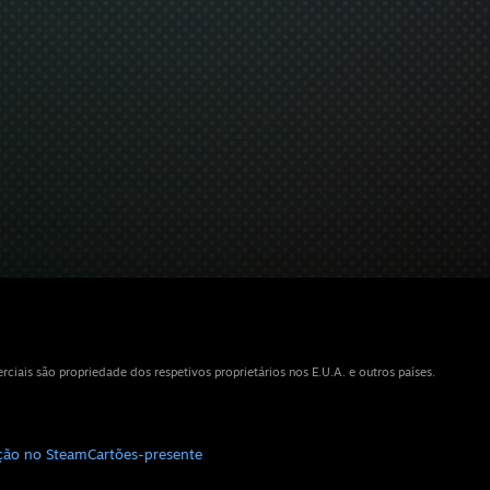
iais são propriedade dos respetivos proprietários nos E.U.A. e outros países.
ição no Steam
Cartões-presente