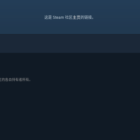
主页
这是 Steam 社区
的链接。
/地区的各自持有者所有。