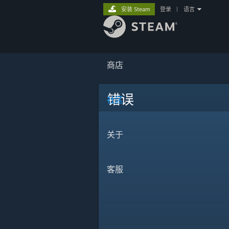
安装 Steam
登录
|
语言
商店
错误
社区
关于
客服