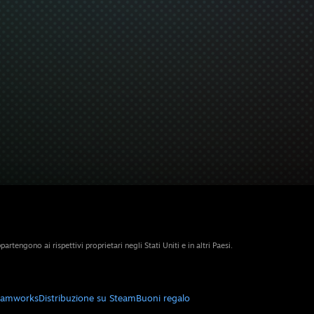
artengono ai rispettivi proprietari negli Stati Uniti e in altri Paesi.
eamworks
Distribuzione su Steam
Buoni regalo