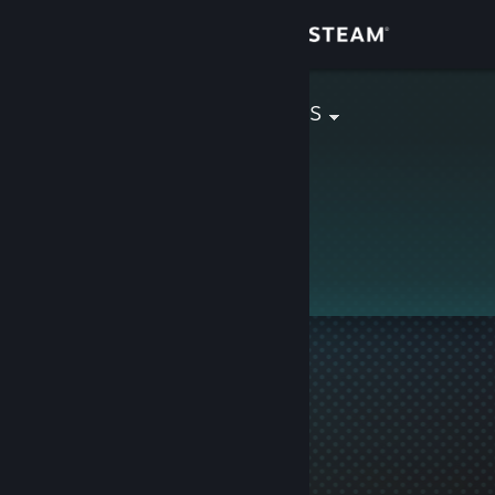
Login
Toko
Bingus Bongus
Komunitas
Tentang
Ini adalah profil privat.
Bantuan
Ubah bahasa
Dapatkan Aplikasi Seluler Steam
Lihat situs web desktop