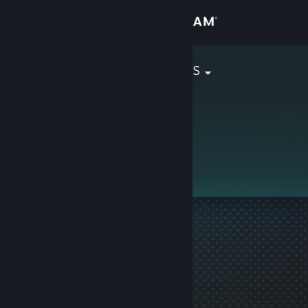
Přihlásit se
Obchod
Bingus Bongus
Komunita
Informace
Tento profil je soukromý.
Podpora
Změnit jazyk
Mobilní aplikace služby Steam
Desktopová verze stránky