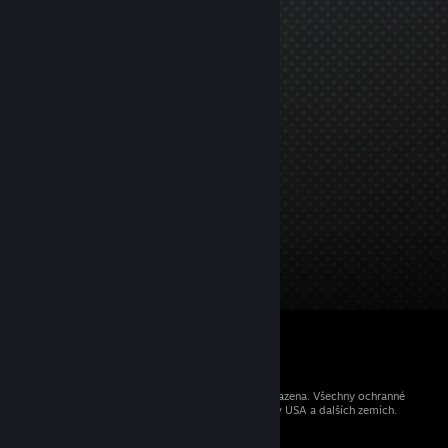
© 2026 Valve Corporation. Všechna práva vyhrazena. Všechny ochranné
známky jsou vlastnictvím příslušných subjektů v USA a dalších zemích.
Všechny ceny jsou uvedeny včetně DPH.