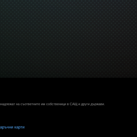
ринадлежат на съответните им собственици в САЩ и други държави.
аръчни карти