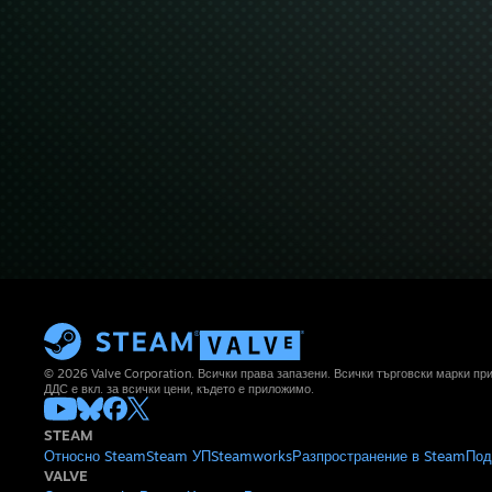
© 2026 Valve Corporation. Всички права запазени. Всички търговски марки п
ДДС е вкл. за всички цени, където е приложимо.
STEAM
Относно Steam
Steam УП
Steamworks
Разпространение в Steam
Под
VALVE