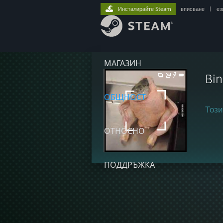
Инсталирайте Steam
вписване
|
ез
МАГАЗИН
Bi
ОБЩНОСТ
Този
ОТНОСНО
ПОДДРЪЖКА