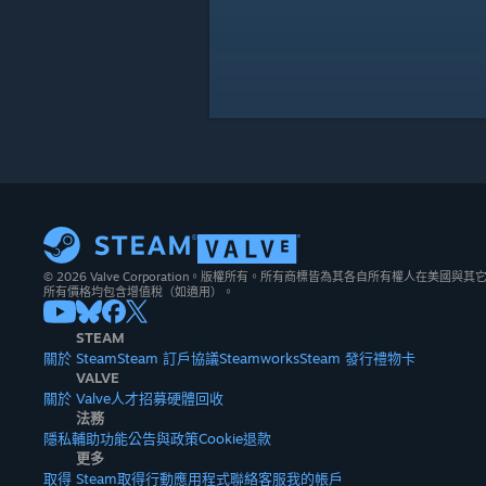
© 2026 Valve Corporation。版權所有。所有商標皆為其各自所有權人在美國
所有價格均包含增值稅（如適用）。
STEAM
關於 Steam
Steam 訂戶協議
Steamworks
Steam 發行
禮物卡
VALVE
關於 Valve
人才招募
硬體
回收
法務
隱私
輔助功能
公告與政策
Cookie
退款
更多
取得 Steam
取得行動應用程式
聯絡客服
我的帳戶