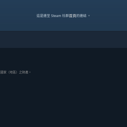
首頁
這是連至 Steam 社群
的連結 。
與其它國家（地區）之財產。