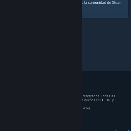
página principal
Aquí tienes un enlace a la
de la comunidad de Steam.
© 2026 Valve Corporation. Todos los derechos reservados. Todas las
marcas registradas pertenecen a sus respectivos dueños en EE. UU. y
otros países.
Todos los precios incluyen IVA (donde sea aplicable).
Aplicaciones móviles
STEAM