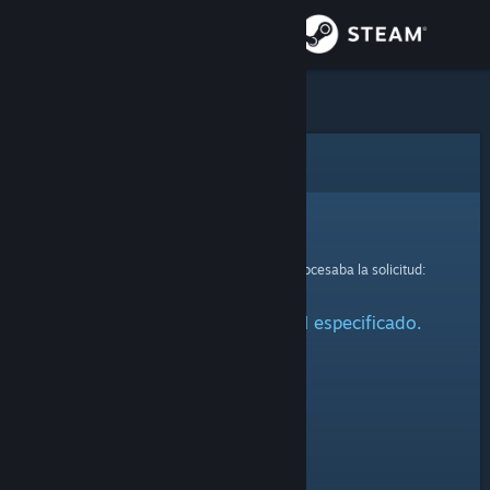
Iniciar sesión
Tienda
Comunidad
Error
Acerca de
Lo sentimos.
Se ha producido un error mientras se procesaba la solicitud:
Soporte
No se ha encontrado el perfil especificado.
Cambiar idioma
Descargar Steam Mobile
Ver versión clásica