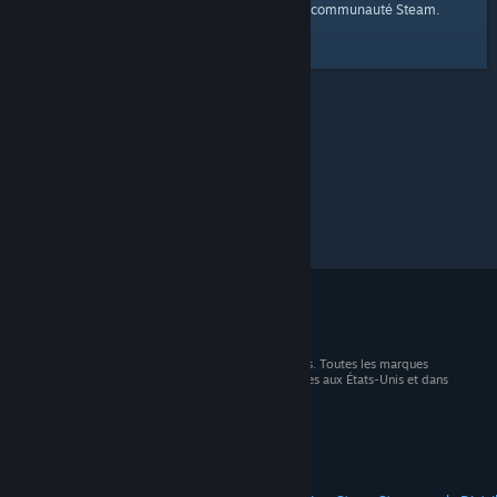
page d'accueil
Voici un lien vers la
de la communauté Steam.
© 2026 Valve Corporation. Tous droits réservés. Toutes les marques
commerciales sont la propriété de leurs titulaires aux États-Unis et dans
d'autres pays.
TVA incluse dans tous les prix, le cas échéant.
Télécharger les applications mobiles
STEAM