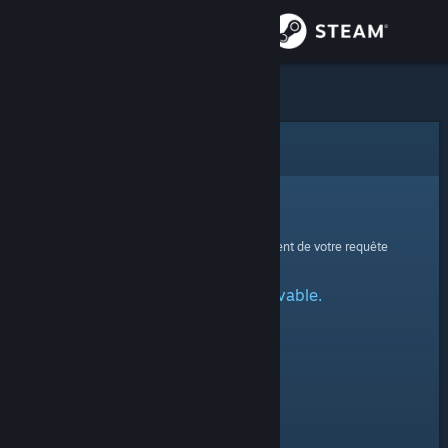
Se connecter
Magasin
Communauté
Erreur
À propos
Oups !
Une erreur est survenue lors du traitement de votre requête
Support
Profil spécifié introuvable.
Changer la langue
Télécharger l'application mobile Steam
Voir version ordi. du site