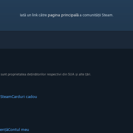
pagina principală
Iată un link către
a comunității Steam.
nt proprietatea deținătorilor respectivi din SUA și alte țări.
e Steam
Carduri cadou
tență
Contul meu