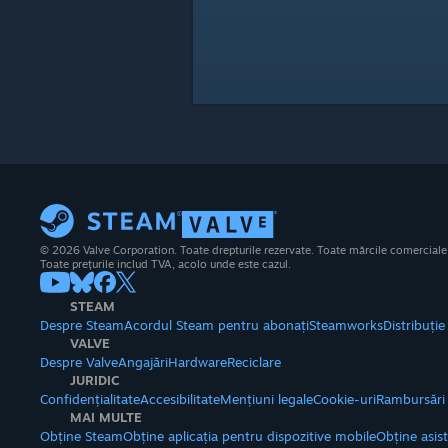
© 2026 Valve Corporation. Toate drepturile rezervate. Toate mărcile comerciale su
Toate prețurile includ TVA, acolo unde este cazul.
STEAM
Despre Steam
Acordul Steam pentru abonați
Steamworks
Distribuți
VALVE
Despre Valve
Angajări
Hardware
Reciclare
JURIDIC
Confidențialitate
Accesibilitate
Mențiuni legale
Cookie-uri
Rambursări
MAI MULTE
Obține Steam
Obține aplicația pentru dispozitive mobile
Obține asis