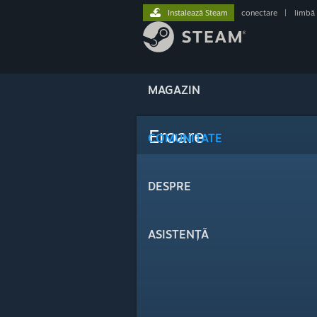
Instalează Steam
conectare
|
limbă
MAGAZIN
Eroare
COMUNITATE
DESPRE
ASISTENȚĂ