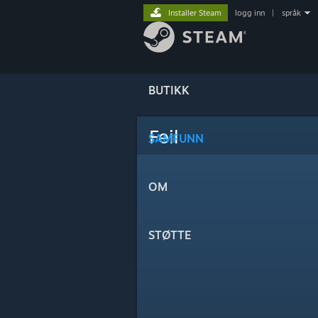
Installer Steam
logg inn
|
språk
BUTIKK
Feil
SAMFUNN
OM
STØTTE