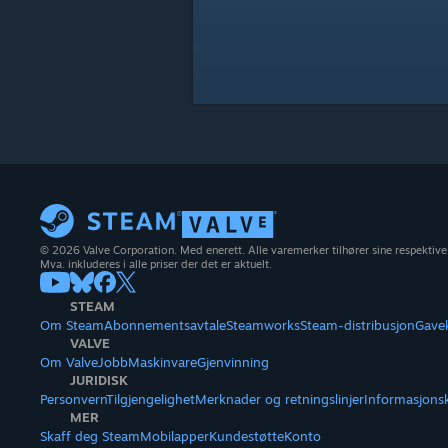
© 2026 Valve Corporation. Med enerett. Alle varemerker tilhører sine respektive
Mva. inkluderes i alle priser der det er aktuelt.
STEAM
Om Steam
Abonnementsavtale
Steamworks
Steam-distribusjon
Gave
VALVE
Om Valve
Jobb
Maskinvare
Gjenvinning
JURIDISK
Personvern
Tilgjengelighet
Merknader og retningslinjer
Informasjons
MER
Skaff deg Steam
Mobilapper
Kundestøtte
Konto