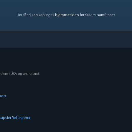
hjemmesiden
Her får du en kobling til
for Steam-samfunnet.
 eiere i USA og andre land.
kort
kapsler
Refusjoner