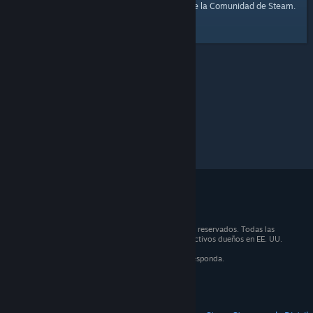
página de inicio
Aquí tienes un enlace a la
de la Comunidad de Steam.
© 2026 Valve Corporation. Todos los derechos reservados. Todas las
marcas registradas son propiedad de sus respectivos dueños en EE. UU.
y otros países.
IVA incluido en todos los precios, cuando corresponda.
Obtener aplicaciones móviles
STEAM