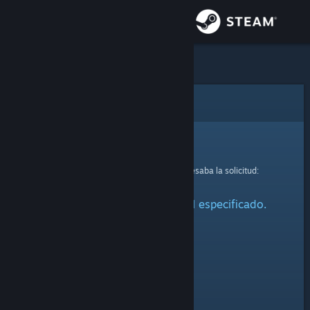
Iniciar sesión
Tienda
Comunidad
Error
Acerca de
Lo sentimos.
Se produjo un error mientras se procesaba la solicitud:
Soporte
No se ha encontrado el perfil especificado.
Cambiar idioma
Obtener la aplicación de Steam Mobile
Ver versión clásica