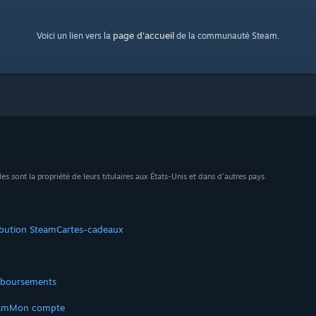
page d'accueil
Voici un lien vers la
de la communauté Steam.
sont la propriété de leurs titulaires aux États-Unis et dans d'autres pays.
ibution Steam
Cartes-cadeaux
boursements
am
Mon compte