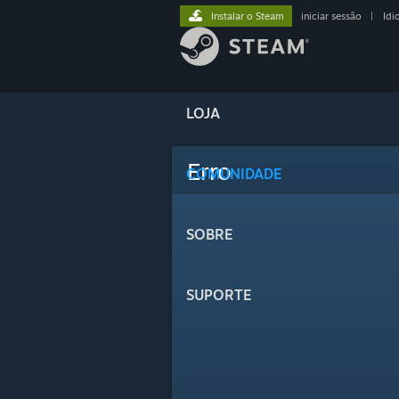
Instalar o Steam
iniciar sessão
|
Idi
LOJA
Erro
COMUNIDADE
SOBRE
SUPORTE