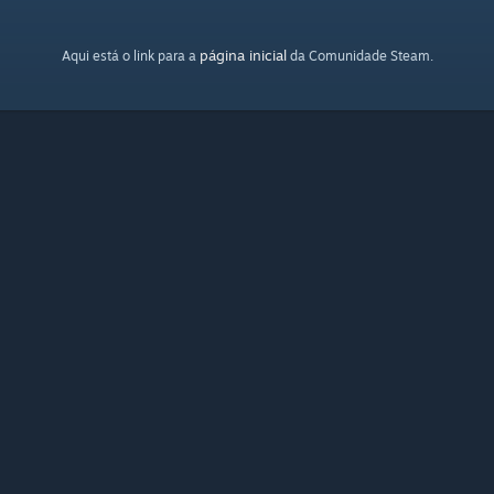
página inicial
Aqui está o link para a
da Comunidade Steam.