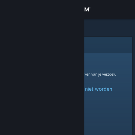
Inloggen
Winkel
Community
Fout
Over
Helaas!
Er is een fout opgetreden bij het verwerken van je verzoek.
Ondersteuning
Het opgegeven profiel kan niet worden
Taal wijzigen
gevonden.
Download de mobiele Steam-app
Desktopwebsite weergeven