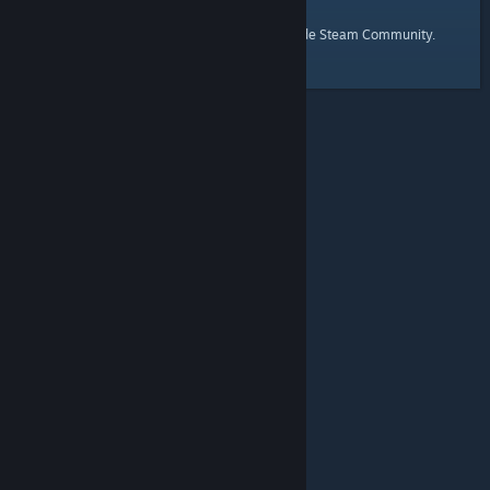
startpagina
Hier is een link naar de
van de Steam Community.
© Valve Corporation. Alle rechten voorbehouden. Alle
handelsmerken zijn eigendom van hun respectieve
eigenaren in de Verenigde Staten en andere landen.
Privacybeleid
|
Juridische informatie
|
Toegankelijkheid
|
Steam Subscriber Agreement
|
Terugbetalingen
|
Cookies