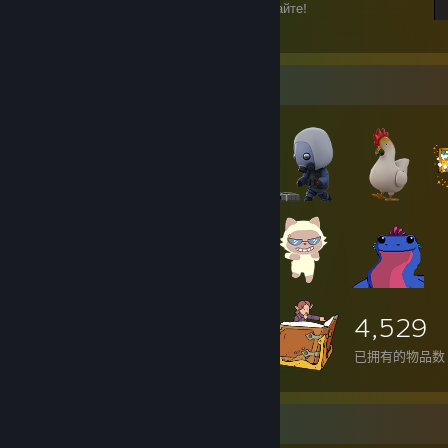
Игрок, не мешайте мне читать, играйте играйте!
19
12
物品展柜
4,529
已拥有的物品数
游戏收藏家