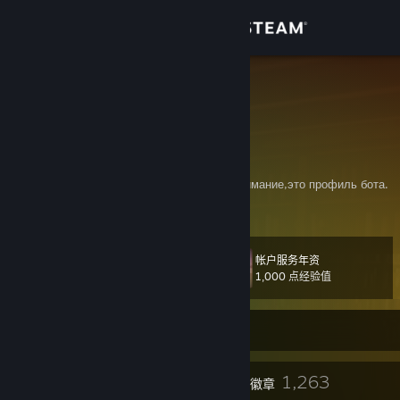
登录
商店
=IM=
PaulBS
社区
Isle of Man
关于
Генератор случайных слов по картинкам,внимание,это профиль бота.
客服
帐户服务年资
级
212
更改语言
1,000 点经验值
获取 Steam 手机应用
当前在线
查看桌面版网站
24
1,263
个人资料奖励
徽章