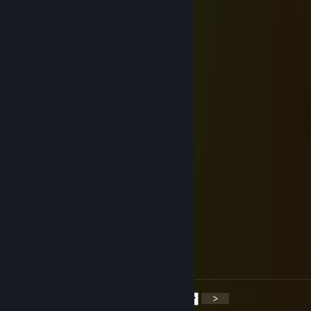
ameчёri
6 月 20 日 上午 6:07
+15
𝕿 𝖍 𝖊 𝖚 𝒵
6 月 17 日 上午 6:51
⣿⣿⣿⣿⣿⣿⣿⣿⣿⡟⢋⠩⠖⠙⣿⣿⣿⣿⣿⣿⣿⣿
⣿⣿⣿⣿⣿⣿⣿⣿⣿⣇⣹⣆⢤⠄⢹⣿⣿⣿⣿⣿⣿⣿
⣿⣿⣿⣿⣿⣿⣿⣿⣿⣿⠉⢻⠄⠄⠈⠿⣿⣿⣿⣿⣿⣿
⣿⣿⣿⣿⣿⣿⣿⡟⠋⠉⠁⠈⠄⠄⠄⠪⠓⠫⠟⢿⣿⣿
⣿⣿⣿⡿⣿⣿⡿⡡⣶⣄⠄⢀⣴⣴⣶⡆⠄⠄⠄⠈⣿⣿
⣿⣿⡿⠠⠸⠟⡵⠃⢿⣿⠇⠸⣿⣿⣿⣧⣤⠄⠄⠄⢿⣿
⣿⣿⡇⣙⠄⢨⠇⠄⠄⣶⡄⢠⣤⣼⠟⠉⠄⠱⡄⠄⢸⣿
⣿⠿⠧⠰⠁⠄⠄⠄⠄⣿⣧⠼⠋⠄⠄⠄⠄⡄⠘⢆⢸⣿
⣷⣄⣴⢰⠐⠉⠖⠄⣔⢫⣴⣾⣷⣄⠈⠂⠄⠄⠄⠈⢻⣿
⣿⣿⡿⢸⠄⠄⠄⠄⢈⢦⠻⣿⠟⠋⠄⠄⠄⡀⠄⠄⠄⣿
⣿⣿⠃⢸⣆⠄⠄⢠⡟⡔⠱⢌⢦⣤⣾⣷⡀⠄⠄⠄⠄⢸
⣿⠇⠄⢸⣿⠄⢠⣿⡿⡕⠄⠈⠳⣙⢿⣿⣿⣄⠄⠄⠄⣸
⡏⠄⠄⡞⡟⡆⢸⣿⣿⢁⡜⢡⠄⠈⠑⠪⢍⣛⣓⡂⣀⣿
♥ 𝙃𝙖𝙫𝙚 𝙖 𝙜𝙤𝙤𝙙 𝙙𝙖𝙮 ♥
<
>