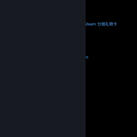
下载手机应用
STEAM
关于 Steam
Steam 订户协议
Steamworks
Steam 分销
礼物卡
VALVE
关于 Valve
工作机会
硬件
回收
法律信息
隐私
无障碍
通知与政策
Cookie
退款
更多
下载 Steam
下载手机应用
联系客服
我的帐户