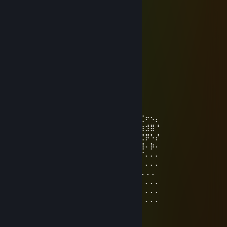
.⠀¸⠀⠀.⠀⠀⢸⣿⣿⣿⠟⠀.⠀⠀⠀⠀⠀.⠀⠸⣿⣿⣿⣷
⠀⠀⠀⠀.⠀⠀⣾⣿⣿⣷⣄⡀⠀⠈⠀⠀.⠀⠀⠀⣿⣿⣿⣿⡄
.⠀⠀⠀⠀⠀⠀⣿⣿⣿⣿⣿⣿⣷⣦⠀.⠀⠀.⠀⢰⣿⣿⣿⣿
⠀⠀⠀.⠀⠀⠀⢿⣿⣿⣿⣿⣿⣿⣿⣧.⠀⠀⠀⣼⣿⣿⣿⡟
⠀.⠀⠀。⠀⠀⢸⣿⣿⣿⣿⣿⣿⣿⣿⡆⠀⣰⣿⣿⣿⣿⠃
⠐⢄⠀⠀⠀.⠀⣾⡟⢸⣿⣿⣿⣿⣿⣿⣧⣾⣿⣿⣿⡿⠃⠀.
⠀⠈⠳⣤⣀⣰⡿⣀⣿⢧⣽⣿⣿⣿⣿⣿⣿⣿⣿⠟⠁
.⠀⠀⠀⠈⠙⠿⣿⣿⣿⣾⣿⣿⣿⣿⣿⣿⠿⠋.⠀⠀ﾟ
⠀⠀⠀.⠀⠀⠀⠀⠈⠉⠙⠛⠛⠋⠉⠁⠀⠀ﾟ⠀
coolmet™
6 月 21 日 下午 5:03
⠄⠄⠄⠄⠄⠄⠄⠄⠄⠄⠄⠄⠄⢀⣀⣀⣀⠄⠄⠄⠄⠄⢀⡔⠩⢞⢋⠖⠢⡄
⠄⠄⠄⠄⠄⠄⡠⢄⣀⣀⠤⠤⠤⡎⠄⢀⠴⡆⢀⣀⢤⠐⢱⠃⠙⣞⣳⣺⣿⠘
⠄⠄⠄⣤⢤⣎⣠⣧⢕⣵⣾⣿⣿⣿⣷⣮⣦⣏⡺⢅⣵⣿⢰⣿⣿⣶⣝⡿⠣⡜
⠄⠄⢰⣤⣿⣿⣿⡟⣾⣿⣿⣿⣿⣿⣿⣿⣿⣿⣷⣭⣟⠿⢸⣿⣿⣿⣿⠄⡷⠄
⠄⣯⣿⣿⣿⣿⣿⡿⣿⣿⣿⣿⣿⣿⣿⣿⣿⣿⣿⣿⣿⡪⠷⣾⣭⢻⠏⠄⠄⠄
⠄⣿⣿⣿⣿⣿⣿⡇⣿⣿⣿⣿⣿⣿⣿⣿⣿⣿⣿⣿⣿⣇⢀⡼⡫⠏⠄⠄⠄⠄
⢰⣿⣿⣿⣿⣿⣿💋⣿⣿⣿⣿⣿⣿⣿⣿⣿⣿⣿⣿⣿⠈⢅⠄⠄⠄⠄⠄⠄
⠈⣿⣿⣿⣿⣿⣿⣆⢏⣼⣿⣿⣿⣿⣿⣿⣿⣿⣿⣿⣿⣿⡀⢈⠄⠄⠄⠄⠄⠄
⠄⢻⣿⣿⣿⣿⣿⣿⣯⡆⣿⣿⣿⣿⣿⣿⣿⣿⣿⣿⣿⣿⡰⠋⠄⠄⠄⠄⠄⠄
⠄⠘⣿⣿⣿⣿⣿⣿⣿⡇⢿⣿⣿⣿⣿⣿⣿⣿⣿⣿⣿⡏⠄⠄⠄⠄⠄⠄⠄⠄
⠄⠄⠘⣿⣿⣿⣿⣿⣿⣷ ⢿⣿⣿⣿⣿⣿⣿⣿⣿⣿⡏