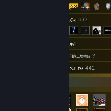
6
832
组
好友
2,903
游戏
库存
24,933
3
截图
创意工坊物品
171
442
评测
艺术作品
最稀有成就展柜