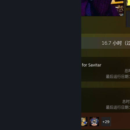
Привет из Найт-Сити!
24
6
最新动态
16.7 小时（
Kreed: Battle for Savitar
总
最后运行日期：8
PRAGMATA
总时
最后运行日期：8
成就进度
34 / 35
+29