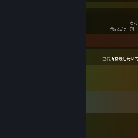
Neuro Hunter
总时
最后运行日期：7
评测 1
查看
所有最近玩过
留言
查看所有
505
条留言
Chemodan4ik.
7 月 19 日 下午 1:38
⠀⠀⠀⢀⣆⠀⠀⠀⠀⠀⠀⠀⠀⢸⣦