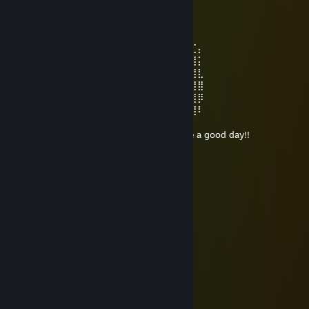
⠀⠀⠀⠀⣆⣿⡄⠀⠀⠀⠀⠀⠀⠀⠘⣿⣿⣷⣄
⠀⠀⠀⠸⣾⣿⣟⡄⠀⠀⠀⠀⠀⠀⠀⢿⣿⣿⣿⡷⠆⢀
⠀⠀⢀⣷⣌⠙⠻⣿⣄⠀⠀⠀⠀⠀⠀⠸⣿⠿⠋⢁⣴⣾⣽⠖⠤
⠀⠀⠘⠛⠛⠷⢦⣀⠙⢷⣄⠀⠀⠐⣠⠄⢀⣠⠴⠛⠉⠁⢀⠀⠀⣶⣏⡄
⠀⠀⢀⠐⣶⠀⠀⠈⠙⢿⣿⣿⣷⣶⣿⡿⣋⣡⣄⠀⠀⠀⣿⡇⠀⣿⣿⡅
⠀⠀⠐⡌⣿⡄⠀⠀⠿⢸⣿⣿⣿⣿⣿⣿⣿⣿⣿⠀⠀⠀⠀⠀⢀⣿⣿⣇
⠀⠀⠀⢹⣿⣿⡀⠀⠀⢸⣿⣿⣿⣿⣿⣿⣿⣿⣿⣷⣄⠀⢀⣠⣾⣿⣿⣿
⠀⠀⠀⢸⣿⣿⣷⣤⣠⣾⣟⣿⣿⣿⣿⣿⣿⣿⣿⣿⣿⣿⣿⣿⣿⣿⣿⡿
⠀⠀⠀⠈⣿⣿⣿⣿⣿⣿⣿⣿⣿⣿⣿⣿⣿⡟⣿⣿⣿⣿⣿⣿⣿⣿⣿⠇
⠀⠀⠀⠀⠈⠻⢿⣿⣿⣿⣿⣿⣷⣍⣶⣶⣍⣳⣿⣿⣿⣿⣿⡿⠟⠋
⠀⠀⠀⠀⠀⠀⠀⠉⠛⠻⠿⢿⣿⣿⣿⣿⣿⣿⡿⠿⠛⠋⠁ Have a good day!!
Вафли туфли
7 月 13 日 上午 1:41
🍞🍞🍞🍞🍞🍞🍞
Вафли туфли
6 月 25 日 上午 11:16
⠀⠀ﾟ⠀⠀⢀⣀⣤⣤⣤⣤⣤⣤⣀⡀⠀⠀ﾟ⠀.
⠀⠀⠀⠀⠐⡊⠉⠉⠉⠉⠍⠙⠛⢿⣿⣿⣷⣦⡀⠀⠀¸
⠀⠀⠀⠀⠀¸⠀⠀⠀⠀.⠀⠀⠀⠀⠀⠈⠻⣿⣿⣿⣦⡀。
⠀ﾟ⠀..⠀⠀⠀⠀⡀⠀⠀⠐⠀.⠀⠀⠀⠀⠈⢿⣿⣿⣿⡄⠀ﾟ
⠀⠀⠀⠀⠀.⠀⢸⣿⣄⣀⣀⡄⠀⠀⠀⠀⠀⠈⢿⣿⣿⣿⡄