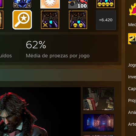
+6.420
Med
62%
uídos
Média de proezas por jogo
Jog
Inve
Cap
Pro
Aná
Art