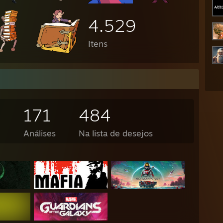
4.529
Itens
8
171
484
Análises
Na lista de desejos