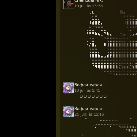
Chemodan4ik.
19 jul. às 13:38
⠀⠀⠀⢀⣆⠀⠀⠀⠀⠀⠀⠀⠀⢸⣦
⠀⠀⠀⠀⣆⣿⡄⠀⠀⠀⠀⠀⠀⠀⠘⣿⣿⣷
⠀⠀⠀⠸⣾⣿⣟⡄⠀⠀⠀⠀⠀⠀⠀⢿⣿⣿
⠀⠀⢀⣷⣌⠙⠻⣿⣄⠀⠀⠀⠀⠀⠀⠸⣿⠿
⠀⠀⠘⠛⠛⠷⢦⣀⠙⢷⣄⠀⠀⠐⣠⠄⢀⣠
⠀⠀⢀⠐⣶⠀⠀⠈⠙⢿⣿⣿⣷⣶⣿⡿⣋⣡
⠀⠀⠐⡌⣿⡄⠀⠀⠿⢸⣿⣿⣿⣿⣿⣿⣿⣿
⠀⠀⠀⢹⣿⣿⡀⠀⠀⢸⣿⣿⣿⣿⣿⣿⣿⣿
⠀⠀⠀⢸⣿⣿⣷⣤⣠⣾⣟⣿⣿⣿⣿⣿⣿⣿
⠀⠀⠀⠈⣿⣿⣿⣿⣿⣿⣿⣿⣿⣿⣿⣿⣿⡟
⠀⠀⠀⠀⠈⠻⢿⣿⣿⣿⣿⣿⣷⣍⣶⣶⣍⣳
⠀⠀⠀⠀⠀⠀⠀⠉⠛⠻⠿⢿⣿⣿⣿⣿⣿⣿⡿⠿⠛⠋
Вафли туфли
13 jul. às 1:41
🍞🍞🍞🍞🍞🍞🍞
Вафли туфли
25 jun. às 11:16
⠀⠀ﾟ⠀⠀⢀⣀⣤⣤⣤⣤⣤⣤⣀⡀⠀⠀ﾟ⠀.
⠀⠀⠀⠀⠐⡊⠉⠉⠉⠉⠍⠙⠛⢿⣿⣿⣷⣦⡀
⠀⠀⠀⠀⠀¸⠀⠀⠀⠀.⠀⠀⠀⠀⠀⠈⠻⣿
⠀ﾟ⠀..⠀⠀⠀⠀⡀⠀⠀⠐⠀.⠀⠀⠀⠀⠈