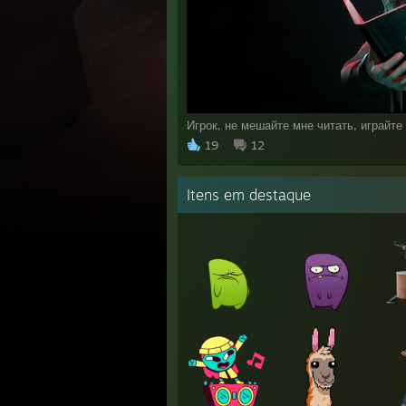
Игрок, не мешайте мне читать, играйте 
19
12
Itens em destaque