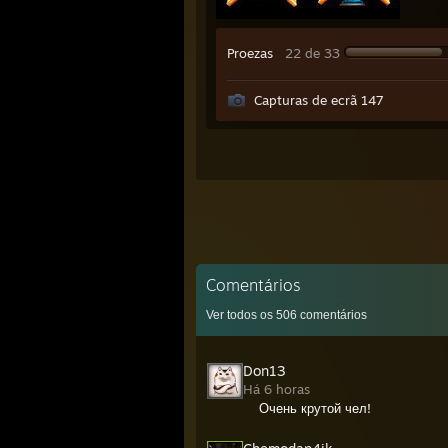
Proezas
22 de 33
Capturas de ecrã 147
Comentários
Ver todos os
506
comentários
Don13
Há 6 horas
Очень крутой чел!