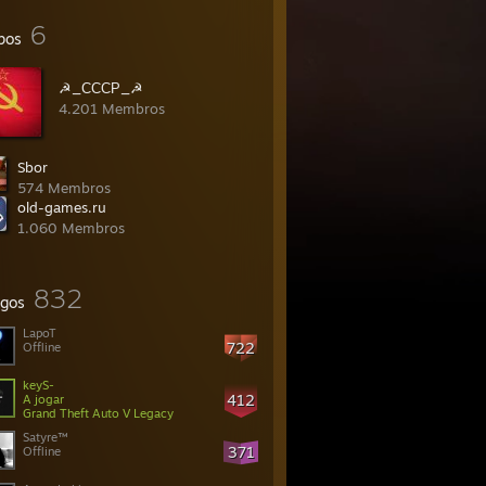
6
pos
☭_СССР_☭
4.201 Membros
Sbor
574 Membros
old-games.ru
1.060 Membros
832
gos
LapoT
722
Offline
keyS-
412
A jogar
Grand Theft Auto V Legacy
Satyre™
371
Offline