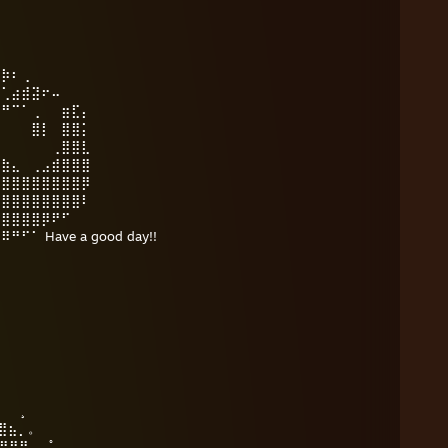
⣄
⣿⡷⠆⢀
⠋⢁⣴⣾⣽⠖⠤
⠴⠛⠉⠁⢀⠀⠀⣶⣏⡄
⣄⠀⠀⠀⣿⡇⠀⣿⣿⡅
⣿⠀⠀⠀⠀⠀⢀⣿⣿⣇
⣿⣷⣄⠀⢀⣠⣾⣿⣿⣿
⣿⣿⣿⣿⣿⣿⣿⣿⣿⡿
⣿⣿⣿⣿⣿⣿⣿⣿⣿⠇
⣿⣿⣿⣿⣿⡿⠟⠋
⠁ Have a good day!!
⠀⠀¸
⣿⣿⣦⡀。
⢿⣿⣿⣿⡄⠀ﾟ