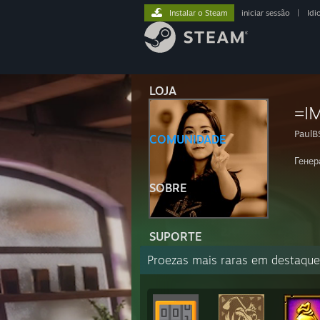
Instalar o Steam
iniciar sessão
|
Idi
LOJA
=I
PaulB
COMUNIDADE
Генер
SOBRE
SUPORTE
Proezas mais raras em destaque