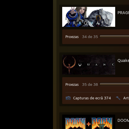
PRAG
Proezas
34 de 35
Quak
Proezas
35 de 38
Capturas de ecrã 374
Art
DOOM