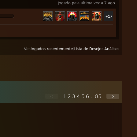
jogado pela última vez a 7 ago.
+17
Ver
Jogados recentemente
|
Lista de Desejos
|
Análises
<
1
2
3
4
5
6
...
85
>