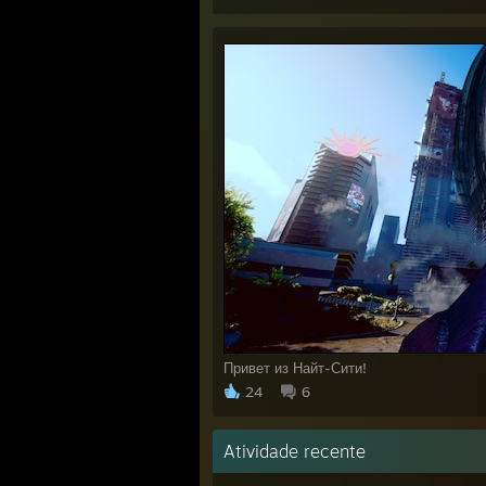
Привет из Найт-Сити!
24
6
Atividade recente