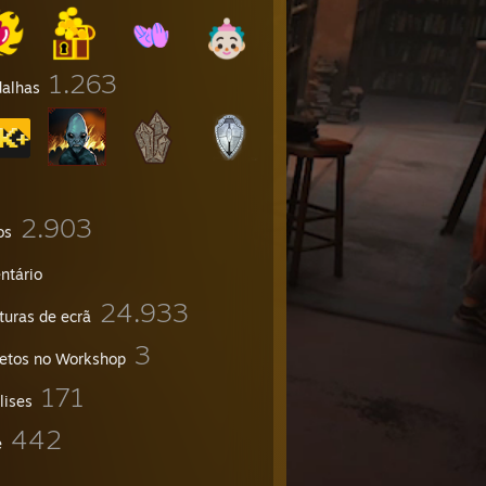
1.263
alhas
2.903
os
ntário
24.933
turas de ecrã
3
jetos no Workshop
171
lises
442
e