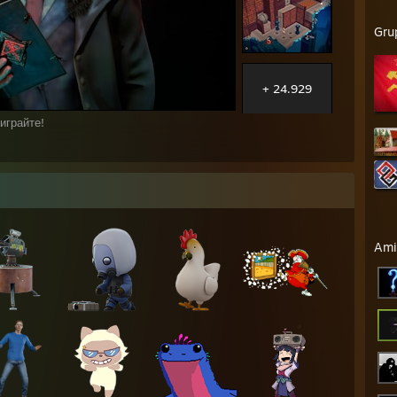
Gru
+ 24.929
играйте!
Ami