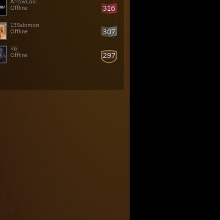
ArrowLoki
316
Offline
13Salomon
307
Offline
RG
297
Offline