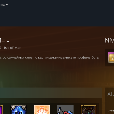
oma
M=
Ní
S
Isle of Man
атор случайных слов по картинкам,внимание,это профиль бота.
At
Prém