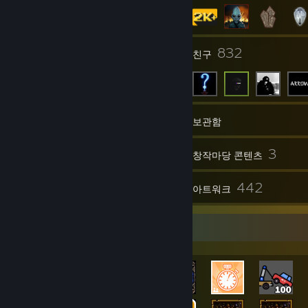
6
832
그룹
친구
2,903
게임
보관함
24,933
3
스크린샷
창작마당 콘텐츠
171
442
평가
아트워크
매우 희귀한 도전 과제 전시대