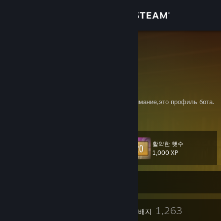
로그인
상점
=IM=
PaulBS
커뮤니티
Isle of Man
정보
Генератор случайных слов по картинкам,внимание,это профиль бота.
지원
활약한 햇수
레벨
212
언어 변경
1,000 XP
Steam 모바일 앱 다운로드
현재 오프라인
PC 웹사이트 보기
24
1,263
프로필 어워드
배지