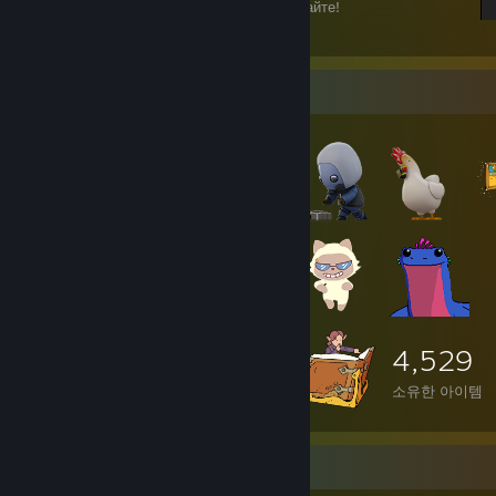
Игрок, не мешайте мне читать, играйте играйте!
19
12
아이템 전시대
4,529
소유한 아이템
게임 수집가