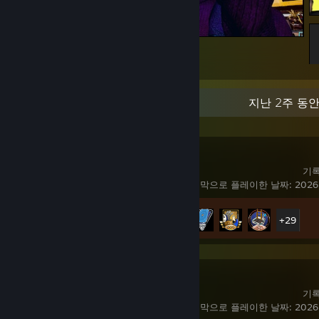
Привет из Найт-Сити!
24
6
최근 활동
지난 2주 동안
PRAGMATA
기록
마지막으로 플레이한 날짜: 2026
도전 과제 진행률
34/35
+29
Quake
기록
마지막으로 플레이한 날짜: 2026