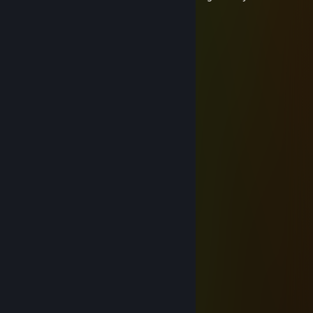
Вафли туфли
2026년 7월 13일 오전 1시 41분
🍞🍞🍞🍞🍞🍞🍞
Вафли туфли
2026년 6월 25일 오전 11시 16분
⠀⠀ﾟ⠀⠀⢀⣀⣤⣤⣤⣤⣤⣤⣀⡀⠀⠀ﾟ⠀.
⠀⠀⠀⠀⠐⡊⠉⠉⠉⠉⠍⠙⠛⢿⣿⣿⣷⣦⡀⠀⠀¸
⠀⠀⠀⠀⠀¸⠀⠀⠀⠀.⠀⠀⠀⠀⠀⠈⠻⣿⣿⣿⣦⡀。
⠀ﾟ⠀..⠀⠀⠀⠀⡀⠀⠀⠐⠀.⠀⠀⠀⠀⠈⢿⣿⣿⣿⡄⠀ﾟ
⠀⠀⠀⠀⠀.⠀⢸⣿⣄⣀⣀⡄⠀⠀⠀⠀⠀⠈⢿⣿⣿⣿⡄
.⠀¸⠀⠀.⠀⠀⢸⣿⣿⣿⠟⠀.⠀⠀⠀⠀⠀.⠀⠸⣿⣿⣿⣷
⠀⠀⠀⠀.⠀⠀⣾⣿⣿⣷⣄⡀⠀⠈⠀⠀.⠀⠀⠀⣿⣿⣿⣿⡄
.⠀⠀⠀⠀⠀⠀⣿⣿⣿⣿⣿⣿⣷⣦⠀.⠀⠀.⠀⢰⣿⣿⣿⣿
⠀⠀⠀.⠀⠀⠀⢿⣿⣿⣿⣿⣿⣿⣿⣧.⠀⠀⠀⣼⣿⣿⣿⡟
⠀.⠀⠀。⠀⠀⢸⣿⣿⣿⣿⣿⣿⣿⣿⡆⠀⣰⣿⣿⣿⣿⠃
⠐⢄⠀⠀⠀.⠀⣾⡟⢸⣿⣿⣿⣿⣿⣿⣧⣾⣿⣿⣿⡿⠃⠀.
⠀⠈⠳⣤⣀⣰⡿⣀⣿⢧⣽⣿⣿⣿⣿⣿⣿⣿⣿⠟⠁
.⠀⠀⠀⠈⠙⠿⣿⣿⣿⣾⣿⣿⣿⣿⣿⣿⠿⠋.⠀⠀ﾟ
⠀⠀⠀.⠀⠀⠀⠀⠈⠉⠙⠛⠛⠋⠉⠁⠀⠀ﾟ⠀
coolmet™