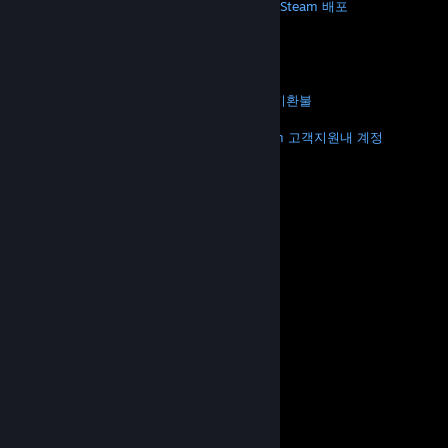
Steam 정보
Steam 이용 약관
Steamworks
Steam 배포
기프트 카드
VALVE
Valve 소개
채용 정보
하드웨어
재활용
법적 고지
개인정보 처리방침
접근성
고지 및 정책
쿠키
환불
더 보기
Steam 다운로드
모바일 앱 다운로드
Steam 고객지원
내 계정