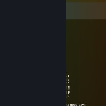
댓글
댓글
506
개 모두 보기
Don13
2026년 8월 7일 오전 6시 34분
Очень крутой чел!
Chemodan4ik.
2026년 7월 19일 오후 1시 38분
⠀⠀⠀⢀⣆⠀⠀⠀⠀⠀⠀⠀⠀⢸⣦
⠀⠀⠀⠀⣆⣿⡄⠀⠀⠀⠀⠀⠀⠀⠘⣿⣿⣷⣄
⠀⠀⠀⠸⣾⣿⣟⡄⠀⠀⠀⠀⠀⠀⠀⢿⣿⣿⣿⡷⠆⢀
⠀⠀⢀⣷⣌⠙⠻⣿⣄⠀⠀⠀⠀⠀⠀⠸⣿⠿⠋⢁⣴⣾⣽⠖⠤
⠀⠀⠘⠛⠛⠷⢦⣀⠙⢷⣄⠀⠀⠐⣠⠄⢀⣠⠴⠛⠉⠁⢀⠀⠀⣶⣏⡄
⠀⠀⢀⠐⣶⠀⠀⠈⠙⢿⣿⣿⣷⣶⣿⡿⣋⣡⣄⠀⠀⠀⣿⡇⠀⣿⣿⡅
⠀⠀⠐⡌⣿⡄⠀⠀⠿⢸⣿⣿⣿⣿⣿⣿⣿⣿⣿⠀⠀⠀⠀⠀⢀⣿⣿⣇
⠀⠀⠀⢹⣿⣿⡀⠀⠀⢸⣿⣿⣿⣿⣿⣿⣿⣿⣿⣷⣄⠀⢀⣠⣾⣿⣿⣿
⠀⠀⠀⢸⣿⣿⣷⣤⣠⣾⣟⣿⣿⣿⣿⣿⣿⣿⣿⣿⣿⣿⣿⣿⣿⣿⣿⡿
⠀⠀⠀⠈⣿⣿⣿⣿⣿⣿⣿⣿⣿⣿⣿⣿⣿⡟⣿⣿⣿⣿⣿⣿⣿⣿⣿⠇
⠀⠀⠀⠀⠈⠻⢿⣿⣿⣿⣿⣿⣷⣍⣶⣶⣍⣳⣿⣿⣿⣿⣿⡿⠟⠋
⠀⠀⠀⠀⠀⠀⠀⠉⠛⠻⠿⢿⣿⣿⣿⣿⣿⣿⡿⠿⠛⠋⠁ Have a good day!!