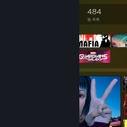
2,903
2,238
171
484
소유 게임
소유 DLC
평가
찜 목록
게임 목록