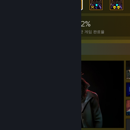
6,433
104
62%
도전 과제
완전 정복한 게임
평균 게임 완료율
스크린샷 전시대