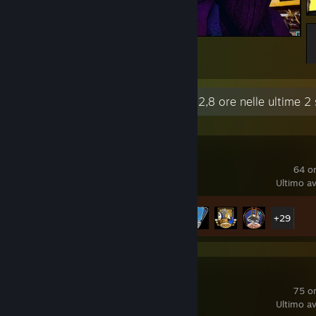
Привет из Найт-Сити!
24
6
Attività recente
22,8 ore nelle ultime 2
PRAGMATA
64 or
Ultimo av
Achievement
34 di 35
+29
Quake
75 or
Ultimo av