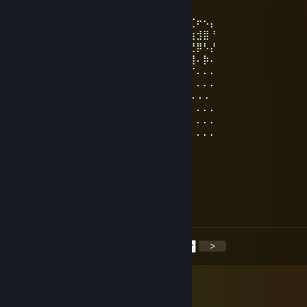
21 giu, ore 17:03
⠄⠄⠄⠄⠄⠄⠄⠄⠄⠄⠄⠄⠄⢀⣀⣀⣀⠄⠄⠄⠄⠄⢀⡔⠩⢞⢋⠖⠢⡄
⠄⠄⠄⠄⠄⠄⡠⢄⣀⣀⠤⠤⠤⡎⠄⢀⠴⡆⢀⣀⢤⠐⢱⠃⠙⣞⣳⣺⣿⠘
⠄⠄⠄⣤⢤⣎⣠⣧⢕⣵⣾⣿⣿⣿⣷⣮⣦⣏⡺⢅⣵⣿⢰⣿⣿⣶⣝⡿⠣⡜
⠄⠄⢰⣤⣿⣿⣿⡟⣾⣿⣿⣿⣿⣿⣿⣿⣿⣿⣷⣭⣟⠿⢸⣿⣿⣿⣿⠄⡷⠄
⠄⣯⣿⣿⣿⣿⣿⡿⣿⣿⣿⣿⣿⣿⣿⣿⣿⣿⣿⣿⣿⡪⠷⣾⣭⢻⠏⠄⠄⠄
⠄⣿⣿⣿⣿⣿⣿⡇⣿⣿⣿⣿⣿⣿⣿⣿⣿⣿⣿⣿⣿⣇⢀⡼⡫⠏⠄⠄⠄⠄
⢰⣿⣿⣿⣿⣿⣿💋⣿⣿⣿⣿⣿⣿⣿⣿⣿⣿⣿⣿⣿⠈⢅⠄⠄⠄⠄⠄⠄
⠈⣿⣿⣿⣿⣿⣿⣆⢏⣼⣿⣿⣿⣿⣿⣿⣿⣿⣿⣿⣿⣿⡀⢈⠄⠄⠄⠄⠄⠄
⠄⢻⣿⣿⣿⣿⣿⣿⣯⡆⣿⣿⣿⣿⣿⣿⣿⣿⣿⣿⣿⣿⡰⠋⠄⠄⠄⠄⠄⠄
⠄⠘⣿⣿⣿⣿⣿⣿⣿⡇⢿⣿⣿⣿⣿⣿⣿⣿⣿⣿⣿⡏⠄⠄⠄⠄⠄⠄⠄⠄
⠄⠄⠘⣿⣿⣿⣿⣿⣿⣷ ⢿⣿⣿⣿⣿⣿⣿⣿⣿⣿⡏
ameчёri
20 giu, ore 6:07
+15
<
>