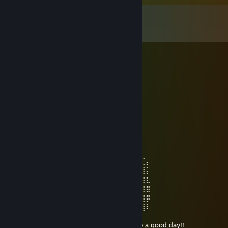
Commenti
Mostra tutti e
506
i commenti
Don13
13 ore fa
Очень крутой чел!
Chemodan4ik.
19 lug, ore 13:38
⠀⠀⠀⢀⣆⠀⠀⠀⠀⠀⠀⠀⠀⢸⣦
⠀⠀⠀⠀⣆⣿⡄⠀⠀⠀⠀⠀⠀⠀⠘⣿⣿⣷⣄
⠀⠀⠀⠸⣾⣿⣟⡄⠀⠀⠀⠀⠀⠀⠀⢿⣿⣿⣿⡷⠆⢀
⠀⠀⢀⣷⣌⠙⠻⣿⣄⠀⠀⠀⠀⠀⠀⠸⣿⠿⠋⢁⣴⣾⣽⠖⠤
⠀⠀⠘⠛⠛⠷⢦⣀⠙⢷⣄⠀⠀⠐⣠⠄⢀⣠⠴⠛⠉⠁⢀⠀⠀⣶⣏⡄
⠀⠀⢀⠐⣶⠀⠀⠈⠙⢿⣿⣿⣷⣶⣿⡿⣋⣡⣄⠀⠀⠀⣿⡇⠀⣿⣿⡅
⠀⠀⠐⡌⣿⡄⠀⠀⠿⢸⣿⣿⣿⣿⣿⣿⣿⣿⣿⠀⠀⠀⠀⠀⢀⣿⣿⣇
⠀⠀⠀⢹⣿⣿⡀⠀⠀⢸⣿⣿⣿⣿⣿⣿⣿⣿⣿⣷⣄⠀⢀⣠⣾⣿⣿⣿
⠀⠀⠀⢸⣿⣿⣷⣤⣠⣾⣟⣿⣿⣿⣿⣿⣿⣿⣿⣿⣿⣿⣿⣿⣿⣿⣿⡿
⠀⠀⠀⠈⣿⣿⣿⣿⣿⣿⣿⣿⣿⣿⣿⣿⣿⡟⣿⣿⣿⣿⣿⣿⣿⣿⣿⠇
⠀⠀⠀⠀⠈⠻⢿⣿⣿⣿⣿⣿⣷⣍⣶⣶⣍⣳⣿⣿⣿⣿⣿⡿⠟⠋
⠀⠀⠀⠀⠀⠀⠀⠉⠛⠻⠿⢿⣿⣿⣿⣿⣿⣿⡿⠿⠛⠋⠁ Have a good day!!