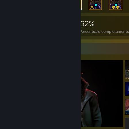
6.433
104
62%
Achievement
Giochi completati
Percentuale completament
Vetrina degli screenshot