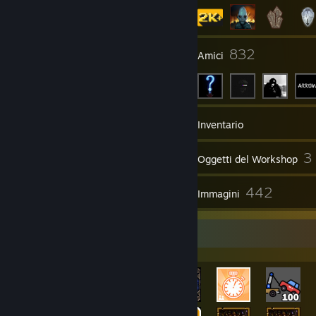
6
832
Gruppi
Amici
2.903
Giochi
Inventario
24.933
3
Screenshot
Oggetti del Workshop
171
442
Recensioni
Immagini
Vetrina degli achievement più rari