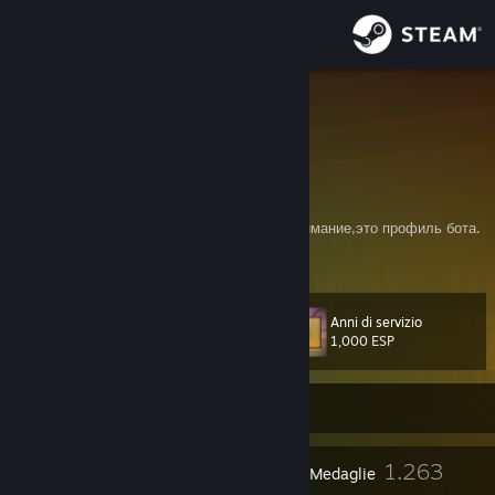
Accedi
Negozio
=IM=
PaulBS
Comunità
Isle of Man
Informazioni
Генератор случайных слов по картинкам,внимание,это профиль бота.
Assistenza
Anni di servizio
Livello
212
Cambia la lingua
1,000 ESP
Ottieni l'app mobile di Steam
Offline
Visualizza il sito web per desktop
24
1.263
Premi del profilo
Medaglie