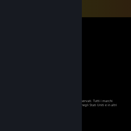
© 2026 Valve Corporation. Tutti i diritti sono riservati. Tutti i marchi
registrati appartengono ai rispettivi proprietari negli Stati Uniti e in altri
Paesi.
Tutti i prezzi sono IVA inclusa, dove applicabile.
Scarica le app mobili