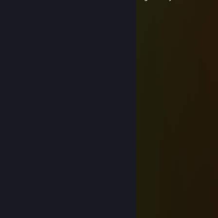
Вафли туфли
13 lug, ore 1:41
🍞🍞🍞🍞🍞🍞🍞
Вафли туфли
25 giu, ore 11:16
⠀⠀ﾟ⠀⠀⢀⣀⣤⣤⣤⣤⣤⣤⣀⡀⠀⠀ﾟ⠀.
⠀⠀⠀⠀⠐⡊⠉⠉⠉⠉⠍⠙⠛⢿⣿⣿⣷⣦⡀⠀⠀¸
⠀⠀⠀⠀⠀¸⠀⠀⠀⠀.⠀⠀⠀⠀⠀⠈⠻⣿⣿⣿⣦⡀。
⠀ﾟ⠀..⠀⠀⠀⠀⡀⠀⠀⠐⠀.⠀⠀⠀⠀⠈⢿⣿⣿⣿⡄⠀ﾟ
⠀⠀⠀⠀⠀.⠀⢸⣿⣄⣀⣀⡄⠀⠀⠀⠀⠀⠈⢿⣿⣿⣿⡄
.⠀¸⠀⠀.⠀⠀⢸⣿⣿⣿⠟⠀.⠀⠀⠀⠀⠀.⠀⠸⣿⣿⣿⣷
⠀⠀⠀⠀.⠀⠀⣾⣿⣿⣷⣄⡀⠀⠈⠀⠀.⠀⠀⠀⣿⣿⣿⣿⡄
.⠀⠀⠀⠀⠀⠀⣿⣿⣿⣿⣿⣿⣷⣦⠀.⠀⠀.⠀⢰⣿⣿⣿⣿
⠀⠀⠀.⠀⠀⠀⢿⣿⣿⣿⣿⣿⣿⣿⣧.⠀⠀⠀⣼⣿⣿⣿⡟
⠀.⠀⠀。⠀⠀⢸⣿⣿⣿⣿⣿⣿⣿⣿⡆⠀⣰⣿⣿⣿⣿⠃
⠐⢄⠀⠀⠀.⠀⣾⡟⢸⣿⣿⣿⣿⣿⣿⣧⣾⣿⣿⣿⡿⠃⠀.
⠀⠈⠳⣤⣀⣰⡿⣀⣿⢧⣽⣿⣿⣿⣿⣿⣿⣿⣿⠟⠁
.⠀⠀⠀⠈⠙⠿⣿⣿⣿⣾⣿⣿⣿⣿⣿⣿⠿⠋.⠀⠀ﾟ
⠀⠀⠀.⠀⠀⠀⠀⠈⠉⠙⠛⠛⠋⠉⠁⠀⠀ﾟ⠀
coolmet™