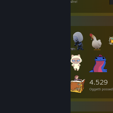
Игрок, не мешайте мне читать, играйте играйте!
19
12
Vetrina degli oggetti
4.529
Oggetti possed
Collezionista di giochi