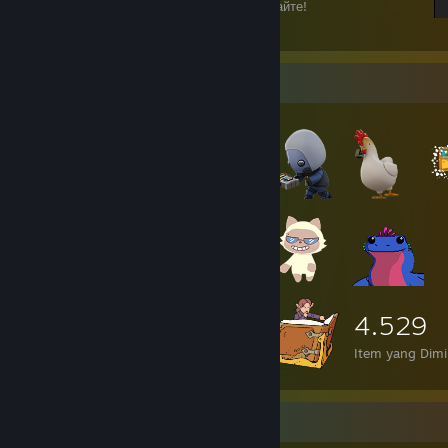
Игрок, не мешайте мне читать, играйте играйте!
19
12
Etalase Item
4.529
Item yang Dimil
Kolektor Game