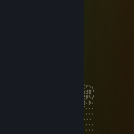
⠀⠀⠀⠀⠀¸⠀⠀⠀⠀.⠀⠀⠀⠀⠀⠈⠻⣿⣿⣿⣦⡀。
⠀ﾟ⠀..⠀⠀⠀⠀⡀⠀⠀⠐⠀.⠀⠀⠀⠀⠈⢿⣿⣿⣿⡄⠀ﾟ
⠀⠀⠀⠀⠀.⠀⢸⣿⣄⣀⣀⡄⠀⠀⠀⠀⠀⠈⢿⣿⣿⣿⡄
.⠀¸⠀⠀.⠀⠀⢸⣿⣿⣿⠟⠀.⠀⠀⠀⠀⠀.⠀⠸⣿⣿⣿⣷
⠀⠀⠀⠀.⠀⠀⣾⣿⣿⣷⣄⡀⠀⠈⠀⠀.⠀⠀⠀⣿⣿⣿⣿⡄
.⠀⠀⠀⠀⠀⠀⣿⣿⣿⣿⣿⣿⣷⣦⠀.⠀⠀.⠀⢰⣿⣿⣿⣿
⠀⠀⠀.⠀⠀⠀⢿⣿⣿⣿⣿⣿⣿⣿⣧.⠀⠀⠀⣼⣿⣿⣿⡟
⠀.⠀⠀。⠀⠀⢸⣿⣿⣿⣿⣿⣿⣿⣿⡆⠀⣰⣿⣿⣿⣿⠃
⠐⢄⠀⠀⠀.⠀⣾⡟⢸⣿⣿⣿⣿⣿⣿⣧⣾⣿⣿⣿⡿⠃⠀.
⠀⠈⠳⣤⣀⣰⡿⣀⣿⢧⣽⣿⣿⣿⣿⣿⣿⣿⣿⠟⠁
.⠀⠀⠀⠈⠙⠿⣿⣿⣿⣾⣿⣿⣿⣿⣿⣿⠿⠋.⠀⠀ﾟ
⠀⠀⠀.⠀⠀⠀⠀⠈⠉⠙⠛⠛⠋⠉⠁⠀⠀ﾟ⠀
coolmet™
21 Jun @ 5:03pm
⠄⠄⠄⠄⠄⠄⠄⠄⠄⠄⠄⠄⠄⢀⣀⣀⣀⠄⠄⠄⠄⠄⢀⡔⠩⢞⢋⠖⠢⡄
⠄⠄⠄⠄⠄⠄⡠⢄⣀⣀⠤⠤⠤⡎⠄⢀⠴⡆⢀⣀⢤⠐⢱⠃⠙⣞⣳⣺⣿⠘
⠄⠄⠄⣤⢤⣎⣠⣧⢕⣵⣾⣿⣿⣿⣷⣮⣦⣏⡺⢅⣵⣿⢰⣿⣿⣶⣝⡿⠣⡜
⠄⠄⢰⣤⣿⣿⣿⡟⣾⣿⣿⣿⣿⣿⣿⣿⣿⣿⣷⣭⣟⠿⢸⣿⣿⣿⣿⠄⡷⠄
⠄⣯⣿⣿⣿⣿⣿⡿⣿⣿⣿⣿⣿⣿⣿⣿⣿⣿⣿⣿⣿⡪⠷⣾⣭⢻⠏⠄⠄⠄
⠄⣿⣿⣿⣿⣿⣿⡇⣿⣿⣿⣿⣿⣿⣿⣿⣿⣿⣿⣿⣿⣇⢀⡼⡫⠏⠄⠄⠄⠄
⢰⣿⣿⣿⣿⣿⣿💋⣿⣿⣿⣿⣿⣿⣿⣿⣿⣿⣿⣿⣿⠈⢅⠄⠄⠄⠄⠄⠄
⠈⣿⣿⣿⣿⣿⣿⣆⢏⣼⣿⣿⣿⣿⣿⣿⣿⣿⣿⣿⣿⣿⡀⢈⠄⠄⠄⠄⠄⠄
⠄⢻⣿⣿⣿⣿⣿⣿⣯⡆⣿⣿⣿⣿⣿⣿⣿⣿⣿⣿⣿⣿⡰⠋⠄⠄⠄⠄⠄⠄