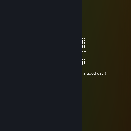
Chemodan4ik.
19 Jul @ 1:38pm
⠀⠀⠀⢀⣆⠀⠀⠀⠀⠀⠀⠀⠀⢸⣦
⠀⠀⠀⠀⣆⣿⡄⠀⠀⠀⠀⠀⠀⠀⠘⣿⣿⣷⣄
⠀⠀⠀⠸⣾⣿⣟⡄⠀⠀⠀⠀⠀⠀⠀⢿⣿⣿⣿⡷⠆⢀
⠀⠀⢀⣷⣌⠙⠻⣿⣄⠀⠀⠀⠀⠀⠀⠸⣿⠿⠋⢁⣴⣾⣽⠖⠤
⠀⠀⠘⠛⠛⠷⢦⣀⠙⢷⣄⠀⠀⠐⣠⠄⢀⣠⠴⠛⠉⠁⢀⠀⠀⣶⣏⡄
⠀⠀⢀⠐⣶⠀⠀⠈⠙⢿⣿⣿⣷⣶⣿⡿⣋⣡⣄⠀⠀⠀⣿⡇⠀⣿⣿⡅
⠀⠀⠐⡌⣿⡄⠀⠀⠿⢸⣿⣿⣿⣿⣿⣿⣿⣿⣿⠀⠀⠀⠀⠀⢀⣿⣿⣇
⠀⠀⠀⢹⣿⣿⡀⠀⠀⢸⣿⣿⣿⣿⣿⣿⣿⣿⣿⣷⣄⠀⢀⣠⣾⣿⣿⣿
⠀⠀⠀⢸⣿⣿⣷⣤⣠⣾⣟⣿⣿⣿⣿⣿⣿⣿⣿⣿⣿⣿⣿⣿⣿⣿⣿⡿
⠀⠀⠀⠈⣿⣿⣿⣿⣿⣿⣿⣿⣿⣿⣿⣿⣿⡟⣿⣿⣿⣿⣿⣿⣿⣿⣿⠇
⠀⠀⠀⠀⠈⠻⢿⣿⣿⣿⣿⣿⣷⣍⣶⣶⣍⣳⣿⣿⣿⣿⣿⡿⠟⠋
⠀⠀⠀⠀⠀⠀⠀⠉⠛⠻⠿⢿⣿⣿⣿⣿⣿⣿⡿⠿⠛⠋⠁ Have a good day!!
Вафли туфли
13 Jul @ 1:41am
🍞🍞🍞🍞🍞🍞🍞
Вафли туфли
25 Jun @ 11:16am
⠀⠀ﾟ⠀⠀⢀⣀⣤⣤⣤⣤⣤⣤⣀⡀⠀⠀ﾟ⠀.
⠀⠀⠀⠀⠐⡊⠉⠉⠉⠉⠍⠙⠛⢿⣿⣿⣷⣦⡀⠀⠀¸