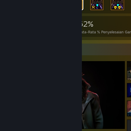
6.433
104
62%
Pencapaian
Selesai Sempurna
Rata-Rata % Penyelesaian G
Etalase Screenshot