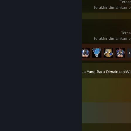
Tercat
terakhir dimainkan 
PRAGMATA
Terca
terakhir dimainkan 
Progres Pencapaian
34 dari 35
+
Lihat
Semua Yang Baru Dimainkan
|
Wis
Komentar
Lihat semua
505
komentar