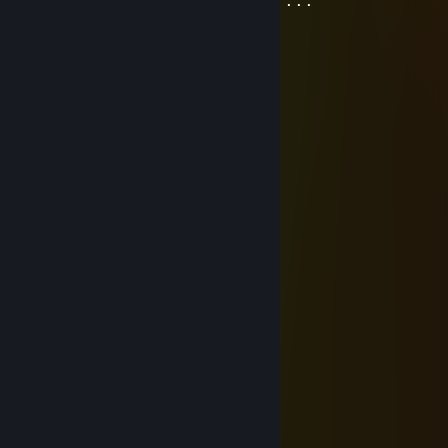
⠄⠘⣿⣿⣿⣿⣿⣿⣿⡇⢿⣿⣿⣿⣿⣿⣿⣿⣿⣿⣿⡏⠄⠄⠄⠄⠄⠄⠄⠄
⠄⠄⠘⣿⣿⣿⣿⣿⣿⣷ ⢿⣿⣿⣿⣿⣿⣿⣿⣿⣿⡏
ameчёri
20 Jun @ 6:07am
+15
𝕿 𝖍 𝖊 𝖚 𝒵
17 Jun @ 6:51am
⣿⣿⣿⣿⣿⣿⣿⣿⣿⡟⢋⠩⠖⠙⣿⣿⣿⣿⣿⣿⣿⣿
⣿⣿⣿⣿⣿⣿⣿⣿⣿⣇⣹⣆⢤⠄⢹⣿⣿⣿⣿⣿⣿⣿
⣿⣿⣿⣿⣿⣿⣿⣿⣿⣿⠉⢻⠄⠄⠈⠿⣿⣿⣿⣿⣿⣿
⣿⣿⣿⣿⣿⣿⣿⡟⠋⠉⠁⠈⠄⠄⠄⠪⠓⠫⠟⢿⣿⣿
⣿⣿⣿⡿⣿⣿⡿⡡⣶⣄⠄⢀⣴⣴⣶⡆⠄⠄⠄⠈⣿⣿
⣿⣿⡿⠠⠸⠟⡵⠃⢿⣿⠇⠸⣿⣿⣿⣧⣤⠄⠄⠄⢿⣿
⣿⣿⡇⣙⠄⢨⠇⠄⠄⣶⡄⢠⣤⣼⠟⠉⠄⠱⡄⠄⢸⣿
⣿⠿⠧⠰⠁⠄⠄⠄⠄⣿⣧⠼⠋⠄⠄⠄⠄⡄⠘⢆⢸⣿
⣷⣄⣴⢰⠐⠉⠖⠄⣔⢫⣴⣾⣷⣄⠈⠂⠄⠄⠄⠈⢻⣿
⣿⣿⡿⢸⠄⠄⠄⠄⢈⢦⠻⣿⠟⠋⠄⠄⠄⡀⠄⠄⠄⣿
⣿⣿⠃⢸⣆⠄⠄⢠⡟⡔⠱⢌⢦⣤⣾⣷⡀⠄⠄⠄⠄⢸
⣿⠇⠄⢸⣿⠄⢠⣿⡿⡕⠄⠈⠳⣙⢿⣿⣿⣄⠄⠄⠄⣸
⡏⠄⠄⡞⡟⡆⢸⣿⣿⢁⡜⢡⠄⠈⠑⠪⢍⣛⣓⡂⣀⣿
♥ 𝙃𝙖𝙫𝙚 𝙖 𝙜𝙤𝙤𝙙 𝙙𝙖𝙮 ♥