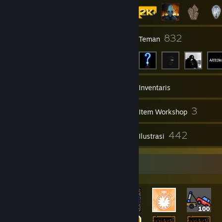
6
832
Grup
Teman
2.903
Game
Inventaris
24.933
3
Screenshot
Item Workshop
171
442
Ulasan
Ilustrasi
Etalase Pencapaian Terlangka