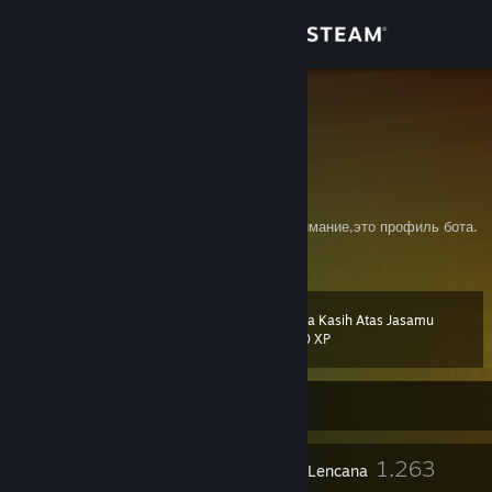
Login
Toko
=IM=
PaulBS
Komunitas
Isle of Man
Tentang
Генератор случайных слов по картинкам,внимание,это профиль бота.
Bantuan
Terima Kasih Atas Jasamu
Level
212
Ubah bahasa
1,000 XP
Dapatkan Aplikasi Seluler Steam
Sedang Offline
Lihat situs web desktop
24
1.263
Penghargaan Profil
Lencana