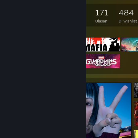
2.903
2.238
171
484
Game yang Dimiliki
DLC yang dimiilki
Ulasan
Di wishlist
Game yang Difiturkan