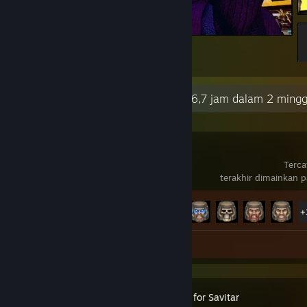
Привет из Найт-Сити!
24
6
Aktivitas Terkini
16,7 jam dalam 2 mingg
Quake
Terca
terakhir dimainkan 
Progres Pencapaian
35 dari 38
+
Screenshot 374
Ilustrasi 1
Kreed: Battle for Savitar