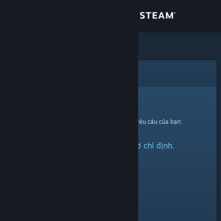
Đăng nhập
Cửa hàng
Cộng đồng
Lỗi
Thông tin
Xin thứ lỗi!
Đã có lỗi xảy ra trong quá trình xử lí yêu cầu của bạn:
Hỗ trợ
Không thể tìm thấy hồ sơ chỉ định.
Thay đổi ngôn ngữ
Cài ứng dụng Steam di động
Xem web cho desktop