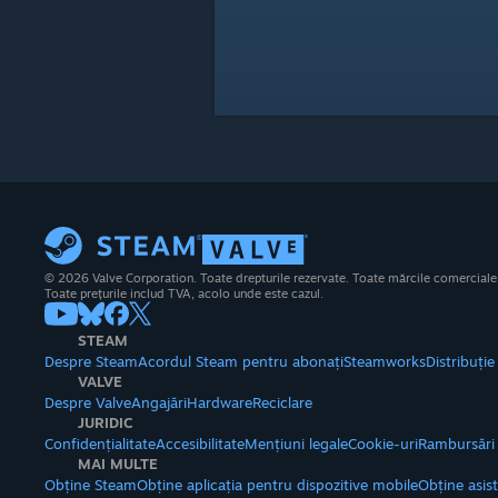
© 2026 Valve Corporation. Toate drepturile rezervate. Toate mărcile comerciale su
Toate prețurile includ TVA, acolo unde este cazul.
STEAM
Despre Steam
Acordul Steam pentru abonați
Steamworks
Distribuți
VALVE
Despre Valve
Angajări
Hardware
Reciclare
JURIDIC
Confidențialitate
Accesibilitate
Mențiuni legale
Cookie-uri
Rambursări
MAI MULTE
Obține Steam
Obține aplicația pentru dispozitive mobile
Obține asis