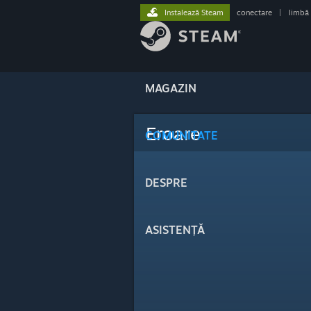
Instalează Steam
conectare
|
limbă
MAGAZIN
Eroare
COMUNITATE
DESPRE
ASISTENȚĂ