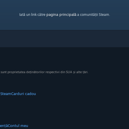
pagina principală
Iată un link către
a comunității Steam.
nt proprietatea deținătorilor respectivi din SUA și alte țări.
e Steam
Carduri cadou
tență
Contul meu