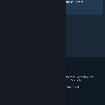
strony głównej
Przejdź do
Społeczności Steam.
© 2026 Valve Corporation. Wszelkie prawa zastrzeżone. Wszystkie znaki
handlowe są własnością ich prawnych właścicieli w Stanach
Zjednoczonych i innych krajach.
Podatek VAT jest wliczony we wszystkie ceny, gdzie ma on
zastosowanie.
Pobierz aplikacje mobilne
STEAM