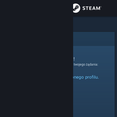
Zaloguj się
Sklep
Społeczność
Błąd
Informacje
Przepraszamy!
Wystąpił błąd podczas przetwarzania twojego żądania:
Wsparcie
Nie można odnaleźć określonego profilu.
Zmień język
Pobierz aplikację mobilną Steam
Wersja przeglądarkowa