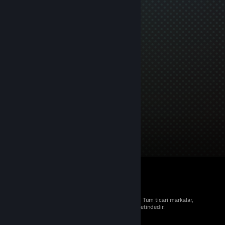
© 2026 Valve Corporation. Tüm hakları saklıdır. Tüm ticari markalar,
ABD ve diğer ülkelerde ilgili sahiplerinin mülkiyetindedir.
Geçerli yerlerde fiyatlara KDV dâhildir.