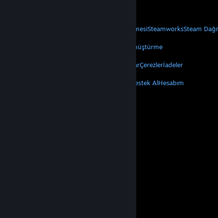
Mobil Uygulamaları Edin
STEAM
Steam Hakkında
Steam Abonelik Sözleşmesi
Steamworks
Steam Dağı
VALVE
Valve Hakkında
Kariyer
Donanım
Geri Dönüştürme
YASAL
Gizlilik
Erişilebilirlik
Bildirimler ve Politikalar
Çerezler
İadeler
DAHA FAZLA
Steam'i Yükle
Mobil Uygulamaları Edin
Destek Al
Hesabım
© Valve Corporation. Tüm hakları saklıdır. Tüm ticari
markalar, ABD ve diğer ülkelerde ilgili sahiplerinin
mülkiyetindedir.
Gizlilik Politikası
|
Yasal Bilgi
|