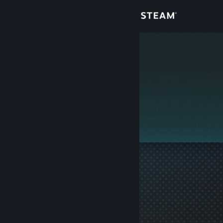
Giriş yap
Mağaza
pncutting
Topluluk
Hakkında
Bu profil gizlidir.
Destek
Dili değiştir
Steam mobil uygulamasını yükle
Masaüstü internet sitesini görüntüle