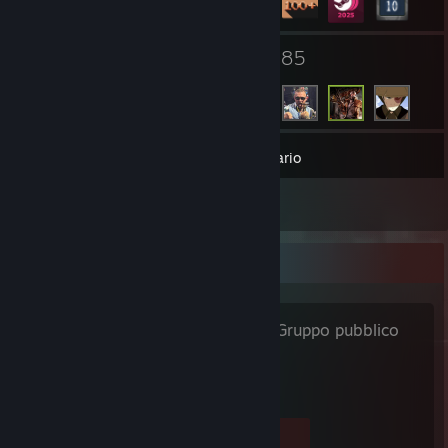
16
85
Gruppi
Amici
135
Giochi
Inventario
1
Recensioni
Gruppo preferito
Cohiba Blue
- Gruppo pubblico
History of Cohiba Cigars
5
0
0
0