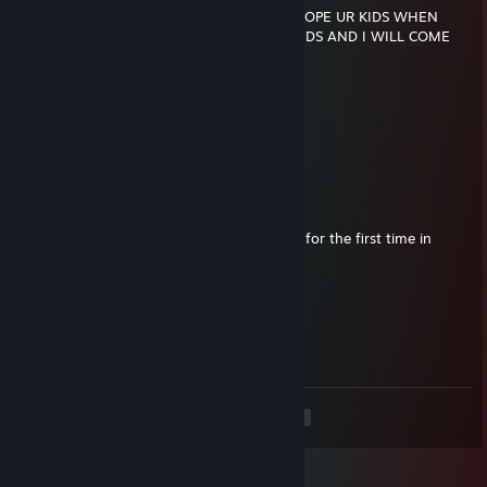
I HOPE UR ENTIRE FAMILY DIE TONIGHT HOPE UR KIDS WHEN
THEY WILL BE BORN WILL DIE IN 2 SECONDS AND I WILL COME
TO ♥♥♥♥♥♥♥ PISS ON UR THEIR GRAVES
NFI
16 mag 2025, ore 6:42
norway bot
ponna
12 mar 2025, ore 5:41
Imagine duo with a silver trying out cheats for the first time in
Premier as 2300 elo player, nice brain
grapinha78
11 mar 2025, ore 12:36
diare
<
>