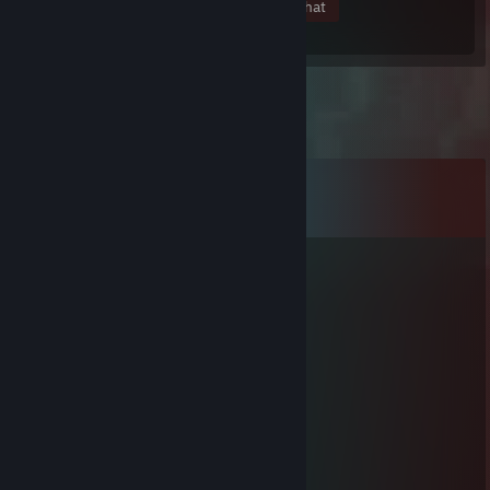
Membri
In gioco
Online
In chat
Commenti
Mostra tutti e
95
i commenti
jSW ❥ Glasha
8 giu, ore 23:40
worst 2.5k elo player ever, hard boosted
linkan enjoyer
28 feb, ore 7:22
snyggt där snoppen
demon
17 mag 2025, ore 9:44