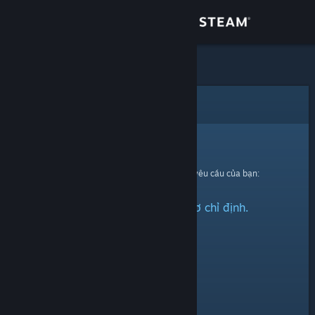
Đăng nhập
Cửa hàng
Cộng đồng
Lỗi
Thông tin
Xin thứ lỗi!
Đã có lỗi xảy ra trong quá trình xử lí yêu cầu của bạn:
Hỗ trợ
Không thể tìm thấy hồ sơ chỉ định.
Thay đổi ngôn ngữ
Cài ứng dụng Steam di động
Xem web cho desktop