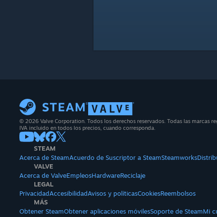
© 2026 Valve Corporation. Todos los derechos reservados. Todas las marcas reg
IVA incluido en todos los precios, cuando corresponda.
STEAM
Acerca de Steam
Acuerdo de Suscriptor a Steam
Steamworks
Distri
VALVE
Acerca de Valve
Empleos
Hardware
Reciclaje
LEGAL
Privacidad
Accesibilidad
Avisos y políticas
Cookies
Reembolsos
MÁS
Obtener Steam
Obtener aplicaciones móviles
Soporte de Steam
Mi c