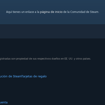
página de inicio
Aquí tienes un enlace a la
de la Comunidad de Steam.
istradas son propiedad de sus respectivos dueños en EE. UU. y otros países.
bución de Steam
Tarjetas de regalo
uenta