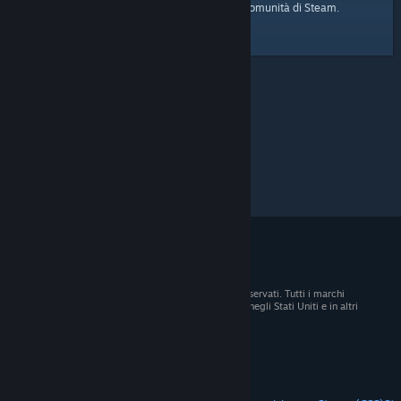
pagina iniziale
Ecco il link alla
della Comunità di Steam.
© 2026 Valve Corporation. Tutti i diritti sono riservati. Tutti i marchi
registrati appartengono ai rispettivi proprietari negli Stati Uniti e in altri
Paesi.
Tutti i prezzi sono IVA inclusa, dove applicabile.
Scarica le app mobili
STEAM