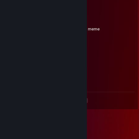
t vrm un goy
EnderCraft_-
3 ABR a las 12:45 p. m.
-rep goyim final boss mais on l'aime quand meme
Bocchi / Nix
27 DIC 2025 a las 2:26 a. m.
okay
Kapi
27 DIC 2025 a las 2:02 a. m.
Eh moi je sais mieux conduire que toi.
<
>