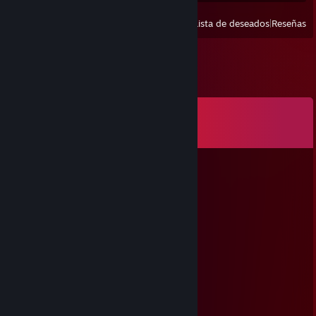
Ver
Todos los usados recientemente
|
Lista de deseados
|
Reseñas
Comentarios
Ver los
16
comentarios
Yokaye Magnétoscope
21 JUL a las 5:53 a. m.
Proute
Sumberone
19 ABR a las 4:27 a. m.
t'a des bon gouts en terme de jeu
Anix GMD
4 ABR a las 12:19 a. m.