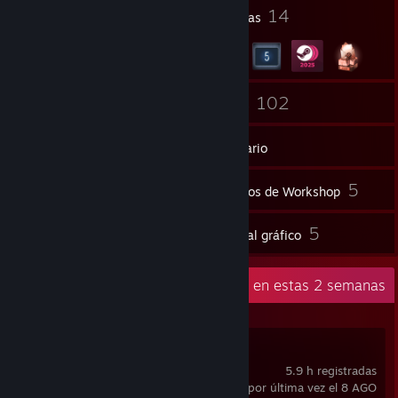
7
14
Premios del perfil
Insignias
21
102
Grupos
Juegos
Inventario
13
5
Capturas
Artículos de Workshop
20
5
Reseñas
Material gráfico
Actividad reciente
11.9 h en estas 2 semanas
Rivals of Aether
5.9 h registradas
usado por última vez el 8 AGO