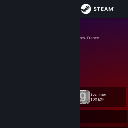
Iniciar sesión
Tienda
Bocchi / Nix
Toulouse, Midi-Pyrenees, France
Comunidad
Acerca de
If it's about getting the right method
To lock in, no second guesses
I might just roll the dice on it
Soporte
And if it lands on a bad number, then oh well
Ver más información
You can take all the time that you need
To recognise we're perpetually
Cambiar idioma
Stuck in limbo waiting for someone to say
Spammer
Nivel
15
100 EXP
Obtener la aplicación de Steam Mobile
Ver versión clásica
En línea