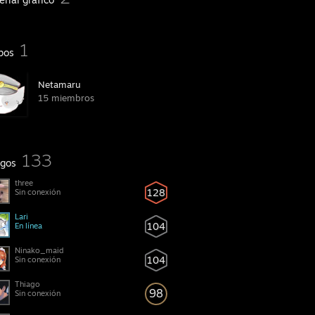
1
pos
Netamaru
15 miembros
133
gos
three
128
Sin conexión
Lari
104
En línea
104
Sin conexión
Thiago
98
Sin conexión