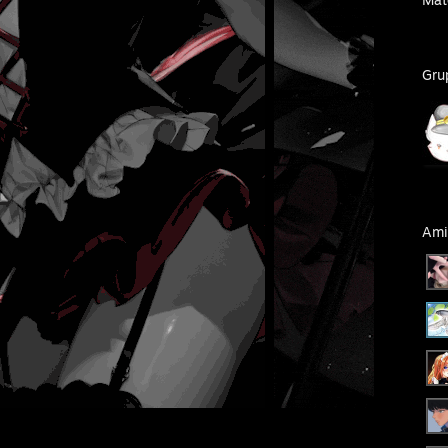
Gru
Ami