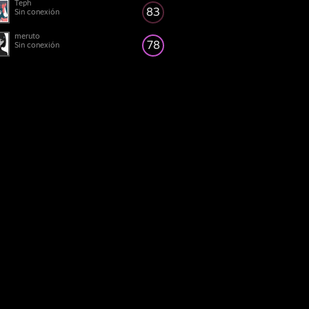
Teph
83
Sin conexión
meruto
78
Sin conexión