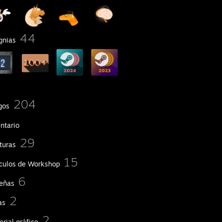
44
gnias
204
gos
ntario
29
turas
15
ículos de Workshop
6
eñas
2
as
2
rial gráfico