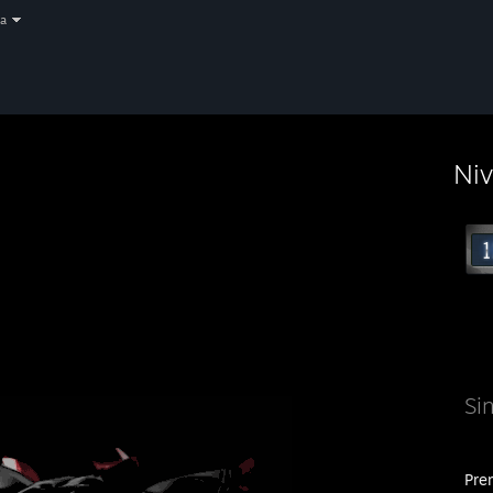
a
Ni
Si
Prem