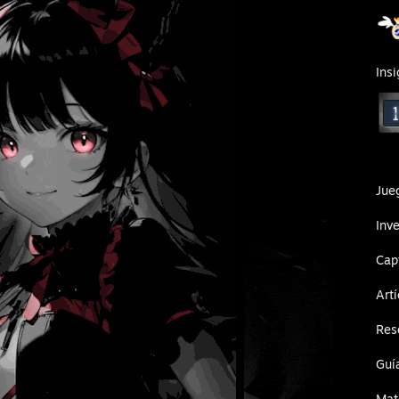
Insi
Jue
Inve
Cap
Art
Res
Guí
Mate