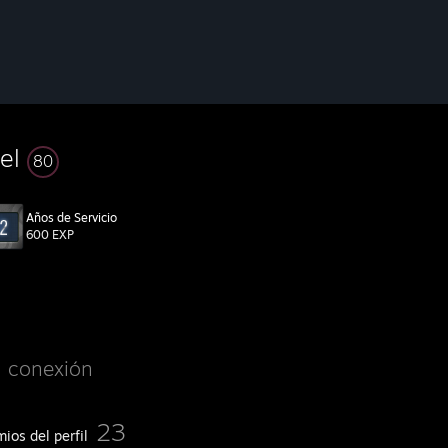
vel
80
Años de Servicio
600 EXP
n conexión
23
ios del perfil