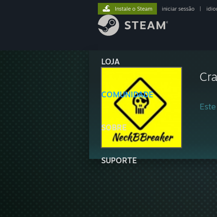
Instale o Steam
iniciar sessão
|
idi
LOJA
Cra
COMUNIDADE
Este
SOBRE
SUPORTE