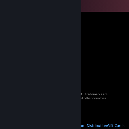
© 2026 Valve Corporation. All rights reserved. All trademarks are
property of their respective owners in the US and other countries.
VAT included in all prices where applicable.
Get Mobile Apps
STEAM
About Steam
Steam SSA
Steamworks
Steam Distribution
Gift Cards