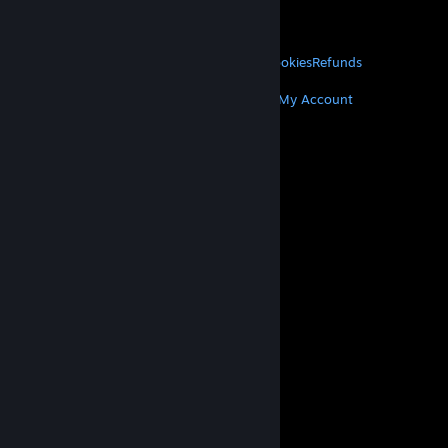
VALVE
About Valve
Jobs
Hardware
Recycling
LEGAL
Privacy
Accessibility
Notices & Policies
Cookies
Refunds
MORE
Get Steam
Get Mobile Apps
Get Support
My Account