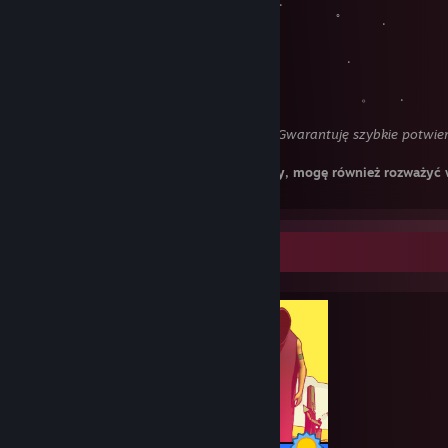
. . . ,
。 ﾟ
.
, . . . . 
. 。 ‍ ‍ ‍ ‍
. . . 。 
.
Zachęcam do wysyłania ofert wymiany! Gwarantuję szybkie potwier
Najchętniej wymienię się kartami za karty, mogę również rozważyć 
bądź emotikony.
Completionist Showcase