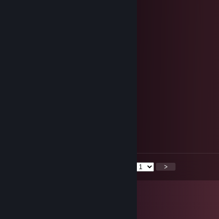
Dec 24, 2025 @ 3:02am
Happy holidays🎄🎅
Kuba
Dec 23, 2025 @ 5:32pm
Merry Christmas
<
>