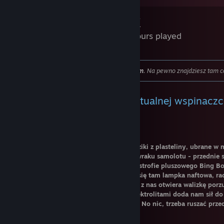
PEAK
136 Hours played
Zapraszam na moją stronę
kuratora Steam
. Na pewno znajdziesz tam co
PEAK
- kiedy porażka w wirtualnej wspinaczc
prawdziwym życiu
Stoimy we trójkę na plaży. Kolorowe ludziki z plasteliny, ubrane w
harcerskie. Po lewej stronie jedna część wraku samolotu - przednie s
przez zieloną maskotkę, ocalałego w katastrofie pluszowego Bing B
stronie druga część szczątków. Znajdują się tam lampka naftowa, rac
najprawdziwsza trąbka - i kompas. Jedno z nas otwiera walizkę porz
Zawartość cieszy wszystkich - napój z elektrolitami doda nam sił do
mieszanka orzechów zaspokoi mały głód. No nic, trzeba ruszać przed
dosięgnie nas mgła...