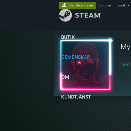
Installera Steam
logga in
|
språk
BUTIK
My
GEMENSKAP
Den 
OM
KUNDTJÄNST