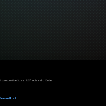
sina respektive ägare i USA och andra länder.
Presentkort