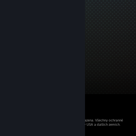
© 2026 Valve Corporation. Všechna práva vyhrazena. Všechny ochranné
známky jsou vlastnictvím příslušných subjektů v USA a dalších zemích.
Všechny ceny jsou uvedeny včetně DPH.