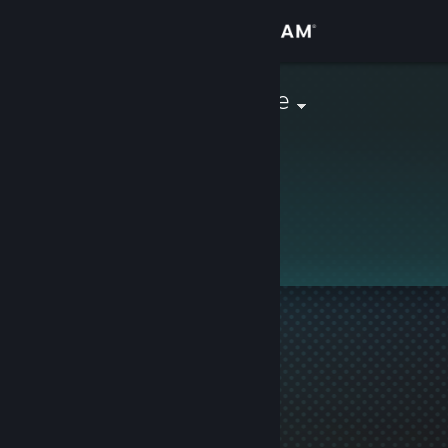
Přihlásit se
Obchod
Mr Dissonance
Komunita
Informace
Tento profil je soukromý.
Podpora
Změnit jazyk
Mobilní aplikace služby Steam
Desktopová verze stránky