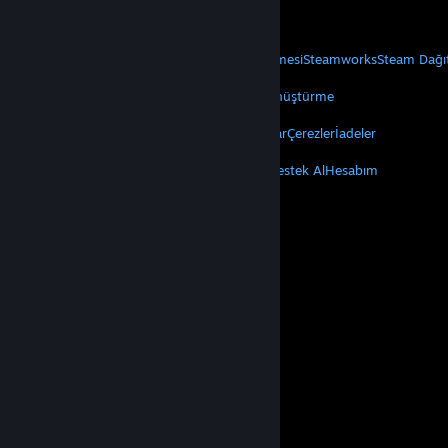
Mobil Uygulamaları Edin
STEAM
Steam Hakkında
Steam Abonelik Sözleşmesi
Steamworks
Steam Dağı
VALVE
Valve Hakkında
Kariyer
Donanım
Geri Dönüştürme
YASAL
Gizlilik
Erişilebilirlik
Bildirimler ve Politikalar
Çerezler
İadeler
DAHA FAZLA
Steam'i Yükle
Mobil Uygulamaları Edin
Destek Al
Hesabım
© Valve Corporation. Tüm hakları saklıdır. Tüm ticari
markalar, ABD ve diğer ülkelerde ilgili sahiplerinin
mülkiyetindedir.
Gizlilik Politikası
|
Yasal Bilgi
|