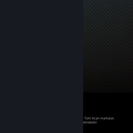
© 2026 Valve Corporation. Tüm hakları saklıdır. Tüm ticari markalar,
ABD ve diğer ülkelerde ilgili sahiplerinin mülkiyetindedir.
Geçerli yerlerde fiyatlara KDV dâhildir.