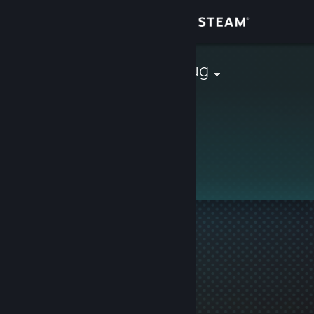
Giriş yap
Mağaza
Xi Da Chud Pug
Topluluk
Hakkında
Bu profil gizlidir.
Destek
Dili değiştir
Steam mobil uygulamasını yükle
Masaüstü internet sitesini görüntüle