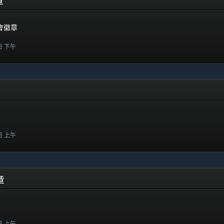
徽章
樂會徽章
 日 下午
 日 上午
徽章