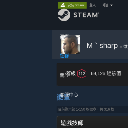
安裝 Steam
登入
|
語言
商店
M ` sharp
»
徽
社群
等級
69,126 經驗值
112
關於
客服中心
徽章
目前顯示第 1-150 枚徽章，共 316 枚
遊戲技師