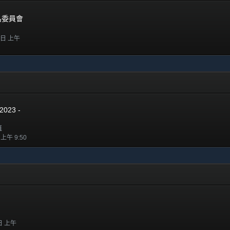
提名委員會
1 日 上午
2023 -
值
 上午 9:50
 日 上午