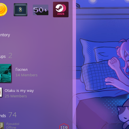
entory
2
ups
Госпел
14 Members
Otaku is my way
25 Members
74
ends
ifyouidol
119
Offline