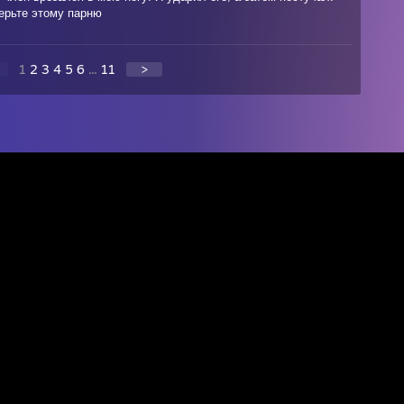
верьте этому парню
1
2
3
4
5
6
...
11
>