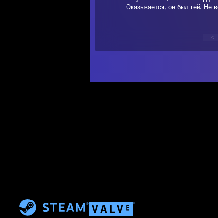
Оказывается, он был гей. Не 
<