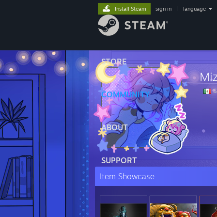
Install Steam
sign in
|
language
STORE
Mi
S
COMMUNITY
ABOUT
SUPPORT
Item Showcase