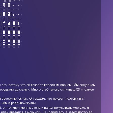
⠃⠸⣿⣿⣿⠄⠄⠄⠄⠄
⢆⡠⢿⣿⣿⠄⠄⠄⠄⠄
⣖⣶⣤⣭⡉⠄⠄⠄⠄⠄
⢻⣿⣿⣿⣽⡧⡄⠄⠄⠄
⢘⣿⣷⣿⡻⠏⣛⣀⠄⠄
⡅⣿⠚⣡⣴⣿⣿⣿⡆⠄
⠄⣱⣾⣿⣿⣿⣿⣿⣿⠄
⢸⣿⣿⣿⣿⣿⣿⣿⣿⠄
⣿⣿⣿⣿⣿⣿⣿⣿⣿⠄
⣮⣝⣛⠿⠿⣿⣿⣿⣿⠄
⣿⣿⣿⣿⣿⣿⣿⣿⡟⠄
 его, потому что он казался классным парнем. Мы общались
орошими друзьями. Много стеб, много отличных CS и, самое
 вечеринки cs lan. Он сказал, что придет, поэтому я с
 ним в реальной жизни.
, он толкнул меня к стене и начал покусывать мое ухо, я
 член врезался в мою ногу. Я ударил его, а затем постучал.