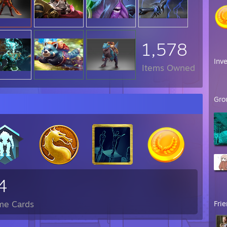
1,578
Inv
Items Owned
Gro
4
me Cards
Fri