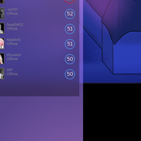
-doᴹ1ⁿ
52
Offline
fanat[WQ]
51
Offline
Nep0m0
51
Offline
ifyouidol
50
Offline
SNT
50
Offline