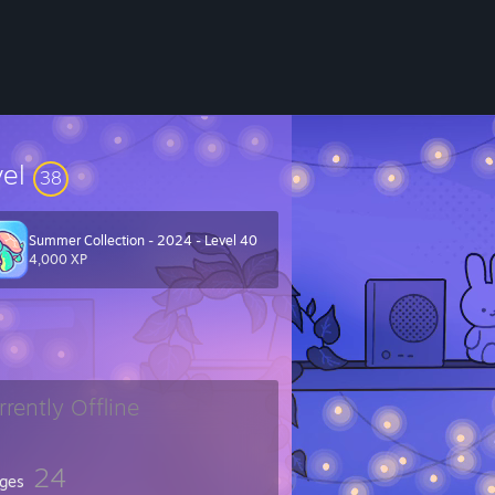
vel
38
Summer Collection - 2024 - Level 40
4,000 XP
rrently Offline
24
ges