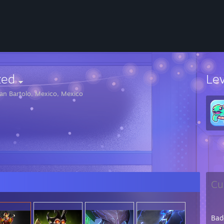
zed
Le
an Bartolo, Mexico, Mexico
Cu
Bad