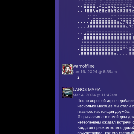
.⠄⠄⣿⣿⣿⣿⠘⡿⢛⣿⣿⣿⣿⣿⣧⢻⣿⣿
⠄⠄⣿⣿⣿⣿⢀⠼⣛⣛⣭⢭⣟⣛⣛⣛⠿⠿
⠄⠄⠸⣿⣿⢣⢶⣟⣿⣖⣿⣷⣻⣮⡿⣽⣿⣻
⠄⠄⠄⢹⠣⣛⣣⣭⣭⣭⣁⡛⠻⢽⣿⣿⣿⣿
⠄⠄⠄⠄⣼⣿⣿⣿⣿⣿⣿⣿⣿⣶⣌⡛⢿⣽
⠄⠄⠄⣼⣿⣿⣿⣿⣿⣿⣿⣿⣿⣿⣿⣿⣦⠙
⠄⠄⣰⣿⣿⣿⣿⣿⣿⣿⣿⣿⣿⣿⣿⣿⣿⣷
⠄⢀⣿⣿⣿⣿⣿⣿⣿⣿⣿⣿⣿⣿⣿⣿⣿⣿
⠄⣸⣿⣿⣿⣿⣿⣿⣿⣿⣿⣿⣿⣿⣿⣿⡿⠣
⠄⣿⣿⣿⣿⣿⣿⣿⣿⣿⣿⣿⣿⣿⠿⠛⠑⣿
⢠⣿⣿⣿⣿⣿⣿⣿⣿⣿⣿⣿⣶⠄⠄⠄⠄⣿
warnoffline
Jun 16, 2024 @ 8:39am
z
LANOS MAFIA
Mar 4, 2024 @ 11:42am
После хорошей игры я добавил
несколько месяцев мы стали х
главное, настоящая дружба.
Я пригласил его в мой дом для
нетерпением ожидал встречи с
Когда он приехал ко мне домой
почувствовал, как его твердый