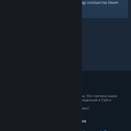
главную страницу
Вы можете вернуться на
сообщества Steam.
© 2026 Valve Corporation. Все права сохранены. Все торговые марки
являются собственностью соответствующих владельцев в США и
других странах.
Все цены указаны с учётом НДС (если применимо).
Установить мобильные приложения
STEAM