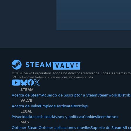
© 2026 Valve Corporation. Todos los derechos reservados. Todas las marcas reg
IVA incluido en todos los precios, cuando corresponda.
STEAM
Acerca de Steam
Acuerdo de Suscriptor a Steam
Steamworks
Distri
VALVE
Acerca de Valve
Empleos
Hardware
Reciclaje
LEGAL
Privacidad
Accesibilidad
Avisos y políticas
Cookies
Reembolsos
MÁS
Obtener Steam
Obtener aplicaciones móviles
Soporte de Steam
Mi c