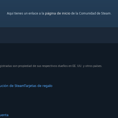
página de inicio
Aquí tienes un enlace a la
de la Comunidad de Steam.
istradas son propiedad de sus respectivos dueños en EE. UU. y otros países.
bución de Steam
Tarjetas de regalo
uenta