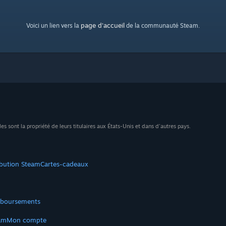
page d'accueil
Voici un lien vers la
de la communauté Steam.
sont la propriété de leurs titulaires aux États-Unis et dans d'autres pays.
ibution Steam
Cartes-cadeaux
boursements
am
Mon compte