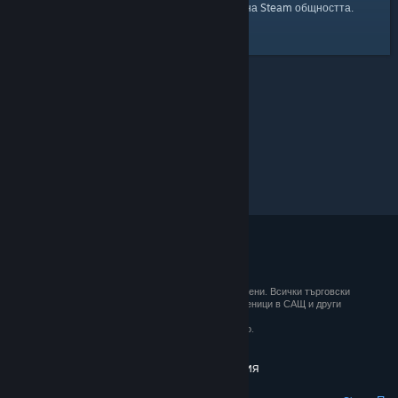
началната страница
Ето и връзка към
на Steam общността.
© 2026 Valve Corporation. Всички права запазени. Всички търговски
марки принадлежат на съответните им собственици в САЩ и други
държави.
ДДС е вкл. за всички цени, където е приложимо.
Вземане на мобилните приложения
STEAM