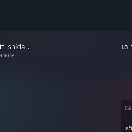
t Ishida
เล
ermany
ออ
เหร