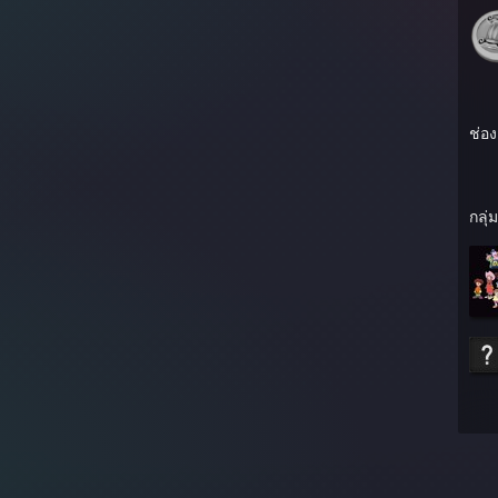
ช่อ
กลุ่ม