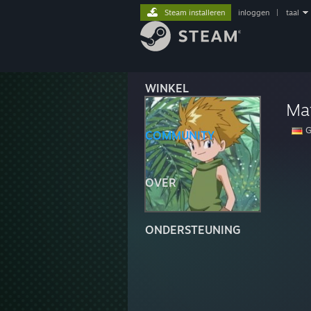
Steam installeren
inloggen
|
taal
WINKEL
Mat
G
COMMUNITY
OVER
ONDERSTEUNING