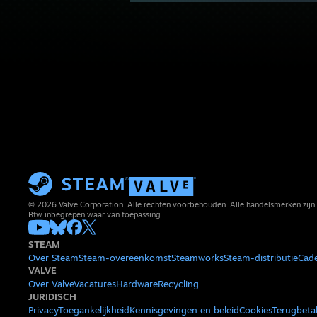
© 2026 Valve Corporation. Alle rechten voorbehouden. Alle handelsmerken zijn 
Btw inbegrepen waar van toepassing.
STEAM
Over Steam
Steam-overeenkomst
Steamworks
Steam-distributie
Cad
VALVE
Over Valve
Vacatures
Hardware
Recycling
JURIDISCH
Privacy
Toegankelijkheid
Kennisgevingen en beleid
Cookies
Terugbeta