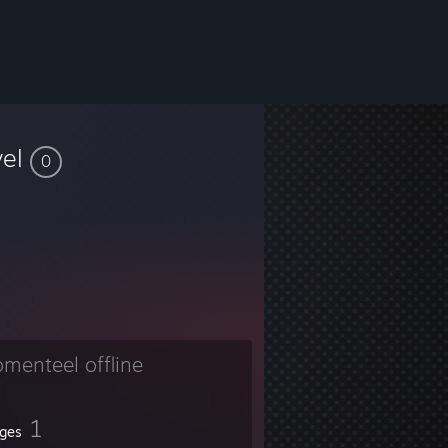
vel
0
menteel offline
1
ges