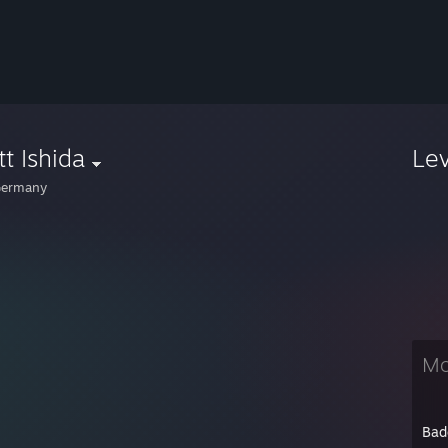
t Ishida
Le
ermany
Mo
Bad