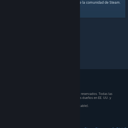
página principal
Aquí tienes un enlace a la
de la comunidad de Steam.
© 2026 Valve Corporation. Todos los derechos reservados. Todas las
marcas registradas pertenecen a sus respectivos dueños en EE. UU. y
otros países.
Todos los precios incluyen IVA (donde sea aplicable).
Aplicaciones móviles
STEAM