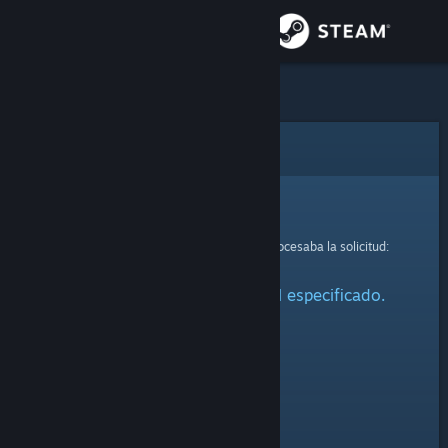
Iniciar sesión
Tienda
Comunidad
Error
Acerca de
Lo sentimos.
Se ha producido un error mientras se procesaba la solicitud:
Soporte
No se ha encontrado el perfil especificado.
Cambiar idioma
Descargar Steam Mobile
Ver versión clásica