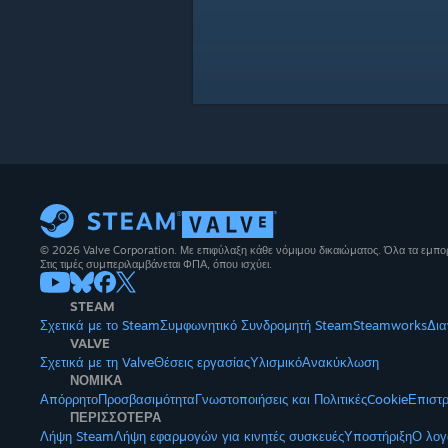
© 2026 Valve Corporation. Με επιφύλαξη κάθε νόμιμου δικαιώματος. Όλα τα εμπορ
Στις τιμές συμπεριλαμβάνεται ΦΠΑ, όπου ισχύει.
STEAM
Σχετικά με το Steam
Συμφωνητικό Συνδρομητή Steam
Steamworks
Δια
VALVE
Σχετικά με τη Valve
Θέσεις εργασίας
Υλισμικό
Ανακύκλωση
ΝΟΜΙΚΑ
Απόρρητο
Προσβασιμότητα
Γνωστοποιήσεις και Πολιτικές
Cookie
Επιστ
ΠΕΡΙΣΣΟΤΕΡΑ
Λήψη Steam
Λήψη εφαρμογών για κινητές συσκευές
Υποστήριξη
Ο λογ