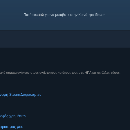
εδώ
Πατήστε
για να μεταβείτε στην Κοινότητα Steam.
ικά σήματα ανήκουν στους αντίστοιχους κατόχους τους στις ΗΠΑ και σε άλλες χώρες.
νομή Steam
Δωροκάρτες
ροφές χρημάτων
αριασμός μου